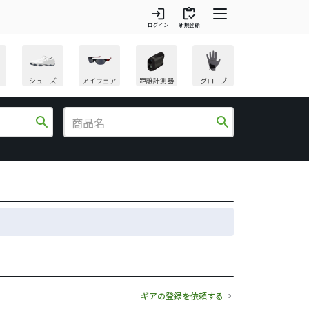
login
inventory
ログイン
新規登録
シューズ
アイウェア
距離計測器
グローブ
search
search
ギアの登録を依頼する