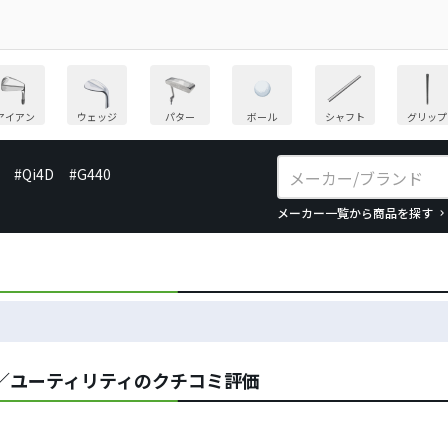
アイアン
ウェッジ
パター
ボール
シャフト
グリップ
#Qi4D
#G440
メーカー一覧から商品を探す
／ユーティリティのクチコミ評価