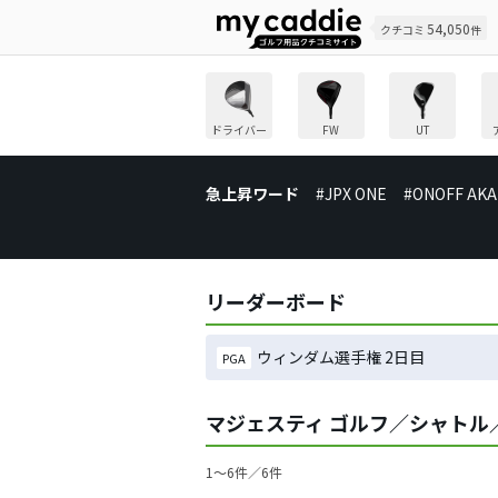
54,050
クチコミ
件
ドライバー
FW
UT
急上昇ワード
#JPX ONE
#ONOFF AKA
リーダーボード
ウィンダム選手権 2日目
PGA
マジェスティ ゴルフ／シャトル
1〜6件／6件