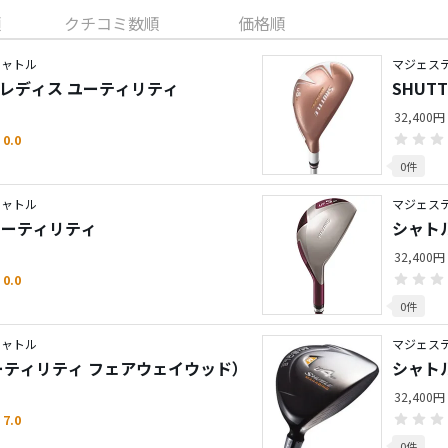
順
クチコミ数順
価格順
シャトル
マジェス
 レディス ユーティリティ
SHUT
32,400円
0.0
0件
シャトル
マジェス
1 ユーティリティ
シャト
ウッド
32,400円
0.0
0件
シャトル
マジェス
ーティリティ フェアウェイウッド）
シャト
32,400円
7.0
0件