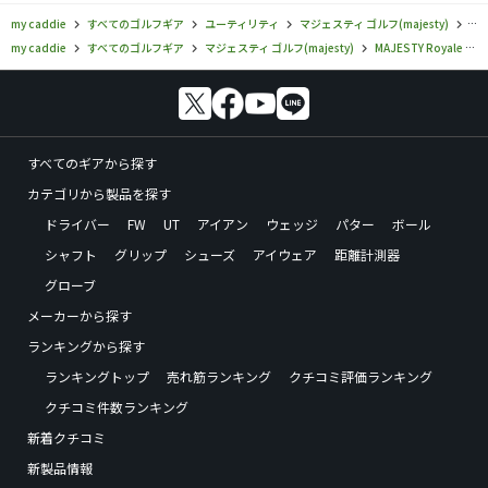
my caddie
すべてのゴルフギア
ユーティリティ
マジェスティ ゴルフ(majesty)
マジ
my caddie
すべてのゴルフギア
マジェスティ ゴルフ(majesty)
MAJESTY Royale
すべてのギアから探す
カテゴリから製品を探す
ドライバー
FW
UT
アイアン
ウェッジ
パター
ボール
シャフト
グリップ
シューズ
アイウェア
距離計測器
グローブ
メーカーから探す
ランキングから探す
ランキングトップ
売れ筋ランキング
クチコミ評価ランキング
クチコミ件数ランキング
新着クチコミ
新製品情報