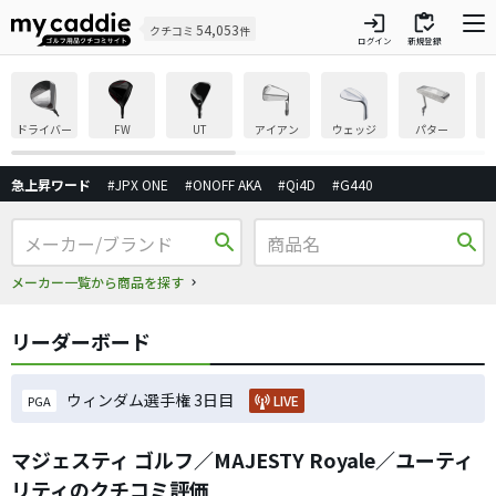
login
inventory
54,053
クチコミ
件
ログイン
新規登録
ドライバー
FW
UT
アイアン
ウェッジ
パター
急上昇ワード
#JPX ONE
#ONOFF AKA
#Qi4D
#G440
search
search
メーカー一覧から商品を探す
リーダーボード
ウィンダム選手権 3日目
LIVE
PGA
マジェスティ ゴルフ／MAJESTY Royale／ユーティ
リティのクチコミ評価