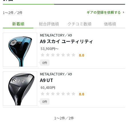
ギアの登録を依頼する
1〜2件／2件
新着順
総合評価順
クチコミ数順
価格順
METALFACTORY／A9
A9 スカイ ユーティリティ
53,900円～
0.0
0件
METALFACTORY／A9
A9 UT
60,480円
0.0
0件
1〜2件／2件