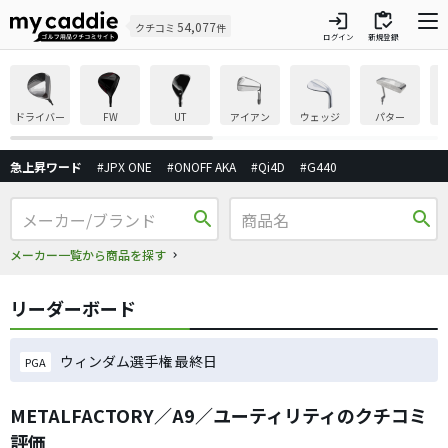
login
inventory
54,077
クチコミ
件
ログイン
新規登録
ドライバー
FW
UT
アイアン
ウェッジ
パター
急上昇ワード
#JPX ONE
#ONOFF AKA
#Qi4D
#G440
search
search
メーカー一覧から商品を探す
リーダーボード
ウィンダム選手権 最終日
PGA
METALFACTORY／A9／ユーティリティのクチコミ
評価