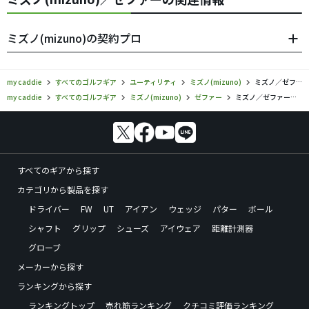
ミズノ(mizuno)の契約プロ
my caddie
すべてのゴルフギア
ユーティリティ
ミズノ(mizuno)
ミズノ／ゼファー／ユーティリティの口コミ評価
my caddie
すべてのゴルフギア
ミズノ(mizuno)
ゼファー
ミズノ／ゼファー／ユーティリティの口コミ評価
すべてのギアから探す
カテゴリから製品を探す
ドライバー
FW
UT
アイアン
ウェッジ
パター
ボール
シャフト
グリップ
シューズ
アイウェア
距離計測器
グローブ
メーカーから探す
ランキングから探す
ランキングトップ
売れ筋ランキング
クチコミ評価ランキング