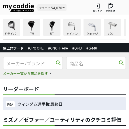
login
inventory
54,070
クチコミ
件
ログイン
新規登録
ドライバー
FW
UT
アイアン
ウェッジ
パター
急上昇ワード
#JPX ONE
#ONOFF AKA
#Qi4D
#G440
search
search
メーカー一覧から商品を探す
リーダーボード
ウィンダム選手権 最終日
PGA
ミズノ／ゼファー／ユーティリティのクチコミ評価