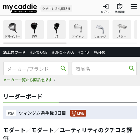
login
inventory
54,053
クチコミ
件
ログイン
新規登録
ドライバー
FW
UT
アイアン
ウェッジ
パター
急上昇ワード
#JPX ONE
#ONOFF AKA
#Qi4D
#G440
search
search
メーカー一覧から商品を探す
リーダーボード
ウィンダム選手権 3日目
LIVE
PGA
モダート／モダート／ユーティリティのクチコミ評
価