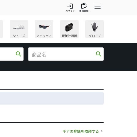
login
inventory
ログイン
新規登録
シューズ
アイウェア
距離計測器
グローブ
search
search
ギアの登録を依頼する