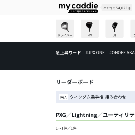
54,023
クチコミ
件
ドライバー
FW
UT
急上昇ワード
#JPX ONE
#ONOFF AKA
リーダーボード
ウィンダム選手権 組み合わせ
PGA
PXG／Lightning／ユーティ
1〜1件／1件