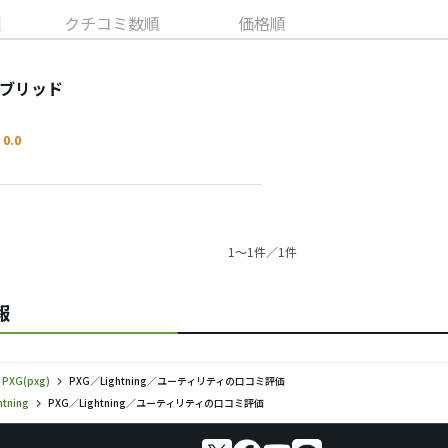
順
クチコミ数順
価格順
イブリッド
0.0
1〜1件／1件
報
PXG(pxg)
PXG／Lightning／ユーティリティの口コミ評価
htning
PXG／Lightning／ユーティリティの口コミ評価