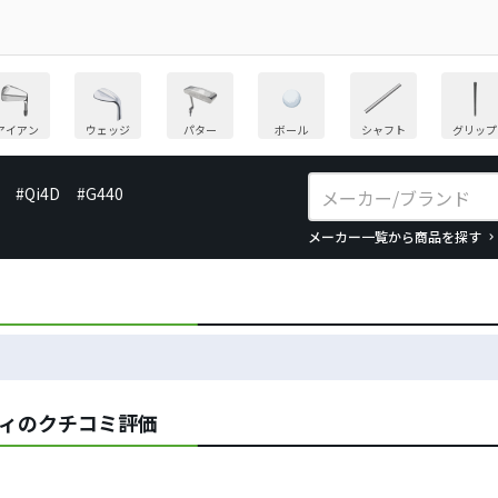
アイアン
ウェッジ
パター
ボール
シャフト
グリップ
#Qi4D
#G440
メーカー一覧から商品を探す
リティのクチコミ評価