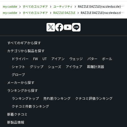
my caddie
すべてのゴルフギア
ユーティリティ
RAZZLE DAZZLE(razzledazzle)／ユーティリティの口コミ評価
my caddie
すべてのゴルフギア
RAZZLE DAZZLE
RAZZLE DAZZLE(razzledazzle)／ユーティリティの口コミ評価
すべてのギアから探す
カテゴリから製品を探す
ドライバー
FW
UT
アイアン
ウェッジ
パター
ボール
シャフト
グリップ
シューズ
アイウェア
距離計測器
グローブ
メーカーから探す
ランキングから探す
ランキングトップ
売れ筋ランキング
クチコミ評価ランキング
クチコミ件数ランキング
新着クチコミ
新製品情報