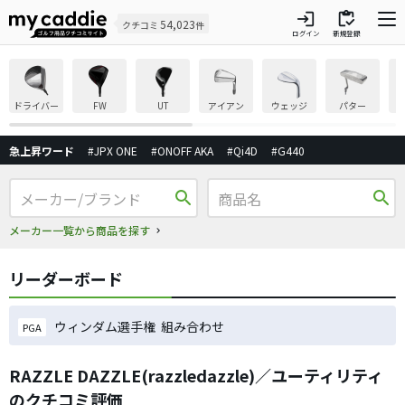
login
inventory
54,023
クチコミ
件
ログイン
新規登録
ドライバー
FW
UT
アイアン
ウェッジ
パター
急上昇ワード
#JPX ONE
#ONOFF AKA
#Qi4D
#G440
search
search
メーカー一覧から商品を探す
リーダーボード
ウィンダム選手権 組み合わせ
PGA
RAZZLE DAZZLE(razzledazzle)／ユーティリティ
のクチコミ評価