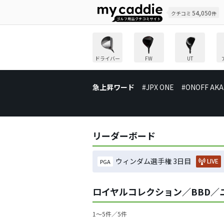
54,050
クチコミ
件
ドライバー
FW
UT
急上昇ワード
#JPX ONE
#ONOFF AKA
リーダーボード
ウィンダム選手権 3日目
LIVE
PGA
ロイヤルコレクション／BBD／
1〜5件／5件