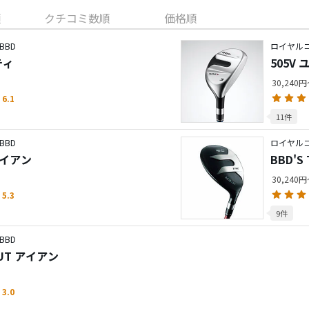
順
クチコミ数順
価格順
BBD
ロイヤルコ
ティ
505V
30,240
6.1
11件
BBD
ロイヤルコ
 アイアン
BBD'
30,240
5.3
9件
BBD
 UT アイアン
3.0