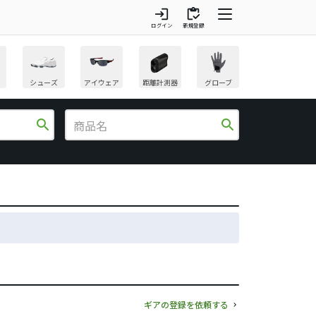
login
inventory
ログイン
新規登録
シューズ
アイウェア
距離計測器
グローブ
search
search
ギアの登録を依頼する