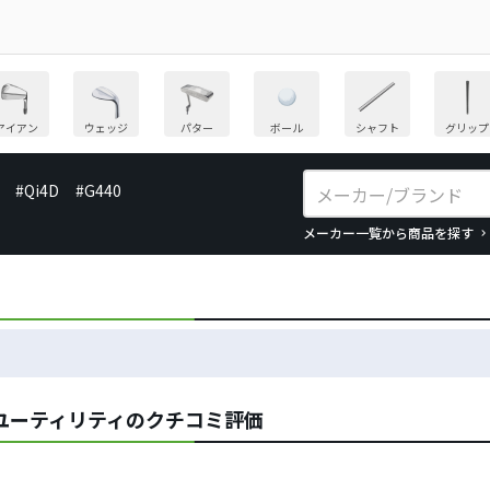
アイアン
ウェッジ
パター
ボール
シャフト
グリップ
#Qi4D
#G440
メーカー一覧から商品を探す
ユーティリティのクチコミ評価