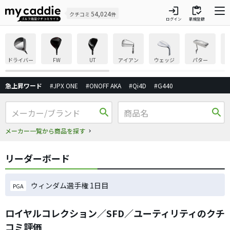
login
inventory
54,024
クチコミ
件
ログイン
新規登録
ドライバー
FW
UT
アイアン
ウェッジ
パター
急上昇ワード
#JPX ONE
#ONOFF AKA
#Qi4D
#G440
search
search
メーカー一覧から商品を探す
リーダーボード
ウィンダム選手権 1日目
PGA
ロイヤルコレクション／SFD／ユーティリティのクチ
コミ評価