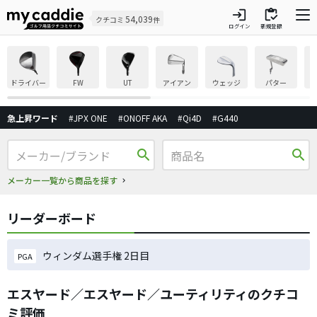
login
inventory
54,039
クチコミ
件
ログイン
新規登録
ドライバー
FW
UT
アイアン
ウェッジ
パター
急上昇ワード
#JPX ONE
#ONOFF AKA
#Qi4D
#G440
search
search
メーカー一覧から商品を探す
リーダーボード
ウィンダム選手権 2日目
PGA
エスヤード／エスヤード／ユーティリティのクチコ
ミ評価