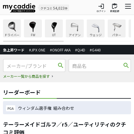
login
inventory
54,023
クチコミ
件
ログイン
新規登録
ドライバー
FW
UT
アイアン
ウェッジ
パター
急上昇ワード
#JPX ONE
#ONOFF AKA
#Qi4D
#G440
search
search
メーカー一覧から商品を探す
リーダーボード
ウィンダム選手権 組み合わせ
PGA
テーラーメイドゴルフ／r5／ユーティリティのクチ
コミ評価