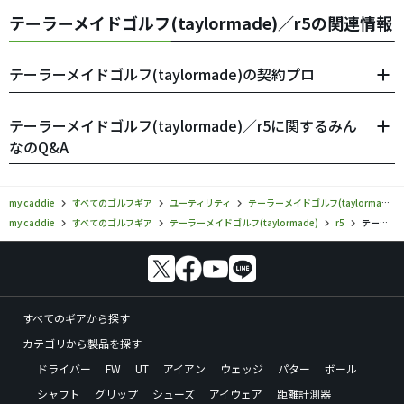
テーラーメイドゴルフ(taylormade)／r5の関連情報
テーラーメイドゴルフ(taylormade)の契約プロ
テーラーメイドゴルフ(taylormade)／r5に関するみん
なのQ&A
my caddie
すべてのゴルフギア
ユーティリティ
テーラーメイドゴルフ(taylormade)
my caddie
すべてのゴルフギア
テーラーメイドゴルフ(taylormade)
r5
テーラーメイドゴルフ／r5／ユーティリティの口コミ評価
すべてのギアから探す
カテゴリから製品を探す
ドライバー
FW
UT
アイアン
ウェッジ
パター
ボール
シャフト
グリップ
シューズ
アイウェア
距離計測器