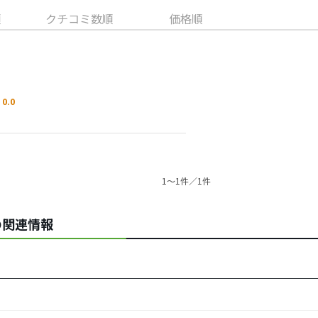
順
クチコミ数順
価格順
0.0
1〜1件／1件
Eの関連情報