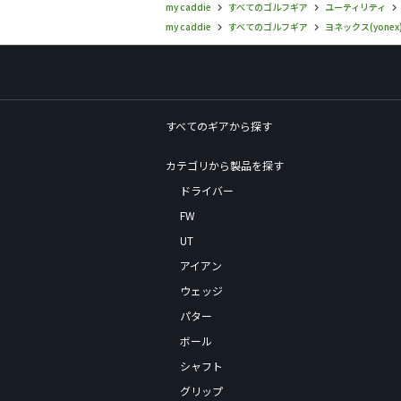
my caddie
すべてのゴルフギア
ユーティリティ
my caddie
すべてのゴルフギア
ヨネックス(yonex
すべてのギアから探す
カテゴリから製品を探す
ドライバー
FW
UT
アイアン
ウェッジ
パター
ボール
シャフト
グリップ