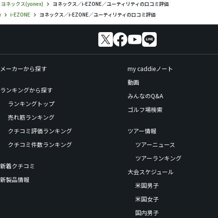
ヨネックス(yonex)
ヨネックス／i-EZONE／ユーティリティの口コミ評価
)
i-EZONE
ヨネックス／i-EZONE／ユーティリティの口コミ評価
メーカーから探す
my caddieノート
動画
ランキングから探す
みんなのQ&A
ランキングトップ
ゴルフ場検索
売れ筋ランキング
クチコミ評価ランキング
ツアー情報
クチコミ件数ランキング
ツアーニュース
ツアーランキング
新着クチコミ
大会スケジュール
新製品情報
米国男子
米国女子
国内男子