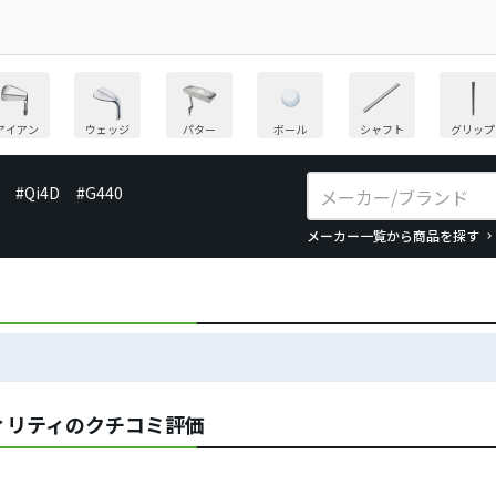
アイアン
ウェッジ
パター
ボール
シャフト
グリップ
#Qi4D
#G440
メーカー一覧から商品を探す
ティリティのクチコミ評価