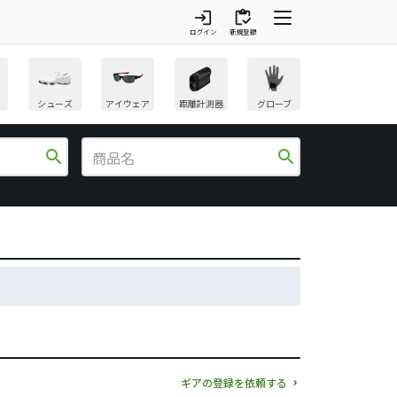
login
inventory
ログイン
新規登録
シューズ
アイウェア
距離計測器
グローブ
search
search
ギアの登録を依頼する