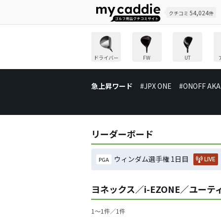
54,024
クチコミ
件
ドライバー
FW
UT
急上昇ワード
#JPX ONE
#ONOFF AKA
リーダーボード
ウィンダム選手権 1日目
LIVE
PGA
ヨネックス／i-EZONE／ユー
1〜1件／1件