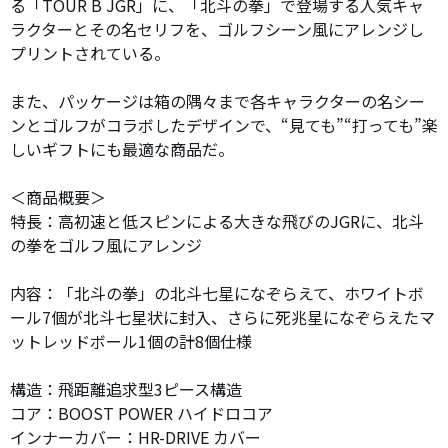
る「TOUR B JGR」に、「北斗の拳」で登場する人気キャ
ラクターとその名セリフを、ゴルフシーン風にアレンジし
プリントされている。
また、パッケージは箱の隅々まで各キャラクターの名シー
ンとゴルフがコラボしたデザインで、“見ても”“打っても”楽
しいギフトにも最適な商品だ。
＜商品概要＞
特長：高初速と低スピンによる大きな飛びのJGRに、北斗
の拳をゴルフ風にアレンジ
内容：「北斗の拳」の北斗七星になぞらえて、ホワイトボ
ール7個が北斗七星状に封入、さらに死兆星になぞらえたマ
ットレッドボール1個の計8個仕様
構造：飛距離追求型3ピース構造
コア：BOOST POWER ハイドロコア
インナーカバー：HR-DRIVE カバー