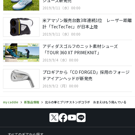
シューズ新発売
2019/9/11（水）00:00
米アマゾン販売台数3年連続1位 レーザー距離
計「TecTecTec」が日本上陸
2019/9/11（水）00:00
アディダスゴルフのニット素材シューズ
「TOUR 360 XT PRIMEKNIT」
2019/9/4（水）00:00
プロギアから「CO FORGED」採用のフォージ
ドアイアンヘッドが新発売
2019/9/2（月）00:00
my caddie
新製品情報
北斗の拳とブリヂストンがコラボ おまえはもう飛んでいる
すべてのギアから探す