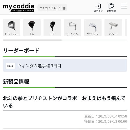
login
inventory
54,059
クチコミ
件
ログイン
新規登録
ドライバー
FW
UT
アイアン
ウェッジ
パター
リーダーボード
ウィンダム選手権 3日目
PGA
新製品情報
北斗の拳とブリヂストンがコラボ おまえはもう飛んで
いる
更新日：2019/09/14 09:58
掲載日：2019/09/13 00:00