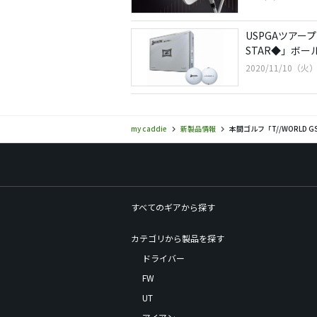
USPGAツアー
STAR◆」ボー
2020/11/10（火）
my caddie
新製品情報
本間ゴルフ「T//WORLD 
すべてのギアから探す
カテゴリから製品を探す
ドライバー
FW
UT