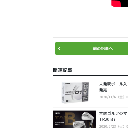
前の記事へ
関連記事
未発表ボール入
発売
2020/11/6（金）0
本間ゴルフのマッ
TR20 B」
2020/6/23（火）0