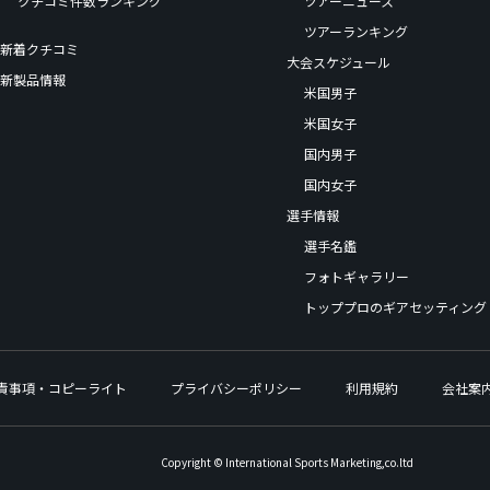
クチコミ件数ランキング
ツアーニュース
ツアーランキング
新着クチコミ
大会スケジュール
新製品情報
米国男子
米国女子
国内男子
国内女子
選手情報
選手名鑑
フォトギャラリー
トッププロのギアセッティング
責事項・コピーライト
プライバシーポリシー
利用規約
会社案
Copyright © International Sports Marketing,co.ltd