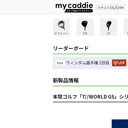
54,024
クチコミ
件
ドライバー
FW
UT
リーダーボード
ウィンダム選手権 1日目
LIVE
PGA
新製品情報
本間ゴルフ「T//WORLD GS」シ