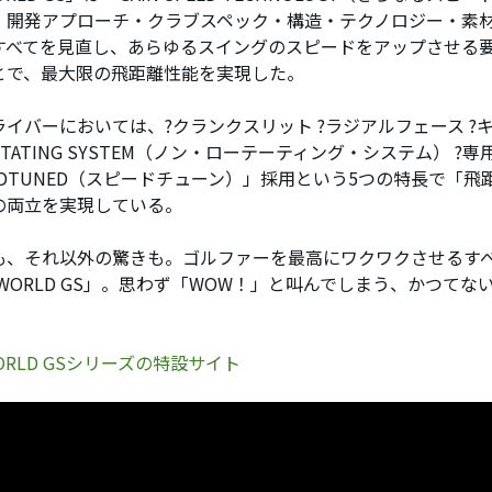
。開発アプローチ・クラブスペック・構造・テクノロジー・素
すべてを見直し、あらゆるスイングのスピードをアップさせる
とで、最大限の飛距離性能を実現した。
イバーにおいては、?クランクスリット ?ラジアルフェース ?キ
OTATING SYSTEM（ノン・ローテーティング・システム） ?
EEDTUNED（スピードチューン）」採用という5つの特長で「
の両立を実現している。
も、それ以外の驚きも。ゴルファーを最高にワクワクさせるす
/WORLD GS」。思わず「WOW！」と叫んでしまう、かつて
。
WORLD GSシリーズの特設サイト