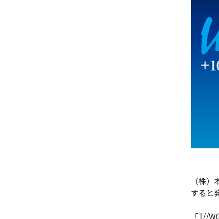
（株）本
すると
「T//