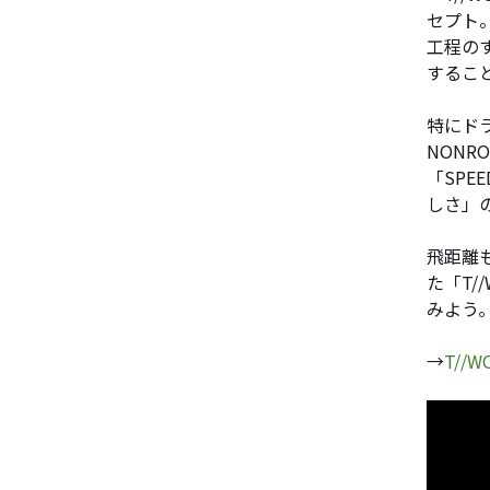
セプト
工程の
するこ
特にドラ
NONR
「SP
しさ」
飛距離
た「T/
みよう
→
T//