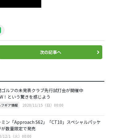
次の記事へ
間ゴルフの未発表クラブ先行試打会が開催中
OW！という驚きを感じよう
2020/11/15（日）00:00
ルフギア情報
ミン「Approach S62」「CT10」スペシャルパッケ
ジが数量限定で発売
0/12/1（火）00:00