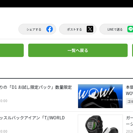
シェアする
ポストする
LINEで送る
一覧へ戻る
りの「D1 お試し限定パック」数量限定
本
W
0:00
ゴ
スルバックアイアン「T//WORLD
ガー
ー
0:00
202