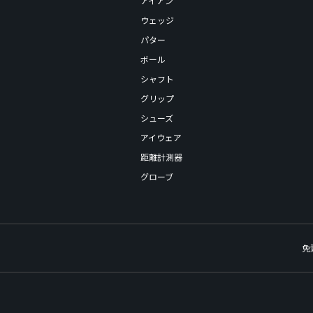
アイアン
ウェッジ
パター
ボール
シャフト
グリップ
シューズ
アイウェア
距離計測器
グローブ
免