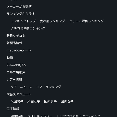
メーカーから探す
ランキングから探す
ランキングトップ
売れ筋ランキング
クチコミ評価ランキング
クチコミ件数ランキング
新着クチコミ
新製品情報
my caddieノート
動画
みんなのQ&A
ゴルフ場検索
ツアー情報
ツアーニュース
ツアーランキング
大会スケジュール
米国男子
米国女子
国内男子
国内女子
選手情報
選手名鑑
フォトギャラリー
トッププロのギアセッティング