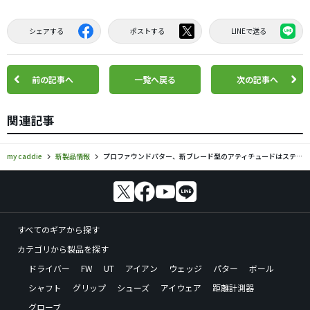
シェアする
ポストする
LINEで送る
前の記事へ
一覧へ戻る
次の記事へ
関連記事
my caddie
新製品情報
プロファウンドパター、新ブレード型のアティチュードはステンレスの単一構造
すべてのギアから探す
カテゴリから製品を探す
ドライバー
FW
UT
アイアン
ウェッジ
パター
ボール
シャフト
グリップ
シューズ
アイウェア
距離計測器
グローブ