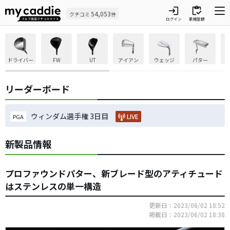
login
inventory
54,053
クチコミ
件
ログイン
新規登録
ドライバー
FW
UT
アイアン
ウェッジ
パター
リーダーボード
ウィンダム選手権 3日目
LIVE
PGA
新製品情報
プロファウンドパター、新ブレード型のアティチュード
はステンレスの単一構造
更新日：2023/06/02 18:52
掲載日：2023/06/02 18:38