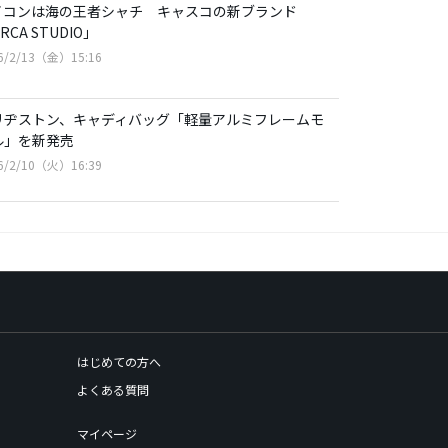
イコンは海の王者シャチ キャスコの新ブランド
RCA STUDIO」
6/2/13（金）15:16
リヂストン、キャディバッグ「軽量アルミフレームモ
ル」を新発売
6/2/10（火）16:39
はじめての方へ
よくある質問
マイページ