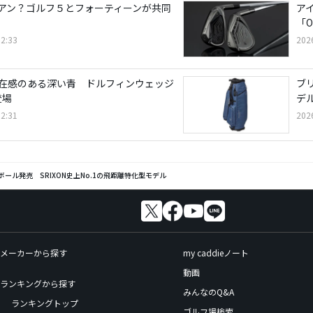
アン？ゴルフ５とフォーティーンが共同
ア
」
「O
2:33
202
在感のある深い青 ドルフィンウェッジ
ブ
登場
デ
2:31
202
」ボール発売 SRIXON史上No.1の飛距離特化型モデル
メーカーから探す
my caddieノート
動画
ランキングから探す
みんなのQ&A
ランキングトップ
ゴルフ場検索