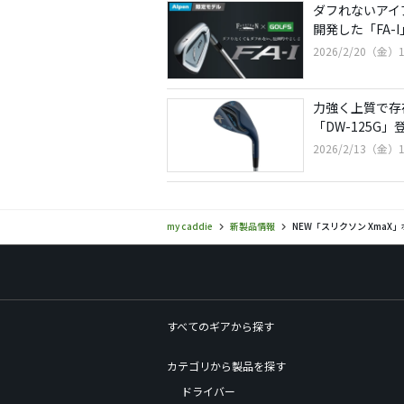
ダフれないアイ
開発した「FA-I
2026/2/20（金）1
力強く上質で存
「DW-125G」
2026/2/13（金）1
my caddie
新製品情報
NEW「スリクソン XmaX
すべてのギアから探す
カテゴリから製品を探す
ドライバー