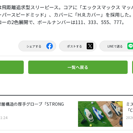
飛距離追求型スリーピース。コアに「エックスマックス マッハ
ーパースピードミッド」、カバーに「H.R.カバー」を採用した
ーの2色展開で、ボールナンバーは111、333、555、777。
シェアする
ポストする
LINEで送る
一覧へ戻る
2層構造の厚手グローブ「STRONG
ミズ
「C
1:24
202