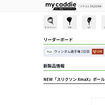
54,024
クチコミ
件
ドライバー
FW
UT
リーダーボード
ウィンダム選手権 1日目
LIVE
PGA
新製品情報
NEW「スリクソン XmaX」ボール