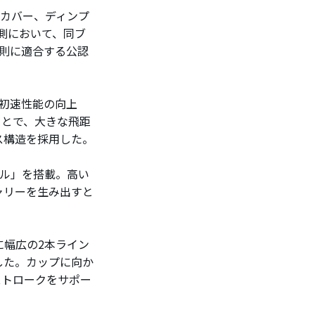
、カバー、ディンプ
計測において、同ブ
規則に適合する公認
初速性能の向上
ことで、大きな飛距
ス構造を採用した。
プル」を搭載。高い
ャリーを生み出すと
幅広の2本ライン
した。カップに向か
ストロークをサポー