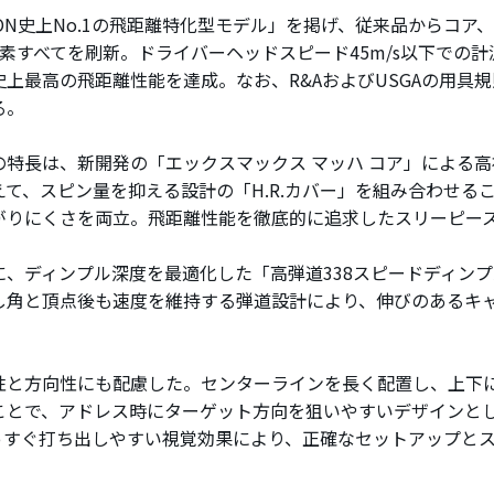
XON史上No.1の飛距離特化型モデル」を掲げ、従来品からコア
要素すべてを刷新。ドライバーヘッドスピード45m/s以下での
史上最高の飛距離性能を達成。なお、R&AおよびUSGAの用具
る。
特長は、新開発の「エックスマックス マッハ コア」による高
えて、スピン量を抑える設計の「H.R.カバー」を組み合わせる
がりにくさを両立。飛距離性能を徹底的に追求したスリーピー
、ディンプル深度を最適化した「高弾道338スピードディン
し角と頂点後も速度を維持する弾道設計により、伸びのあるキ
と方向性にも配慮した。センターラインを長く配置し、上下に
ことで、アドレス時にターゲット方向を狙いやすいデザインと
っすぐ打ち出しやすい視覚効果により、正確なセットアップと
。