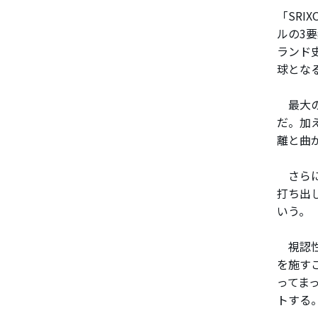
「SRI
ルの3
ランド
球とな
最大の
だ。加
離と曲
さらに
打ち出
いう。
視認性
を施す
ってま
トする