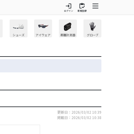
login
inventory
ログイン
新規登録
シューズ
アイウェア
距離計測器
グローブ
更新日：2026/03/02 10:39
掲載日：2026/03/02 10:38