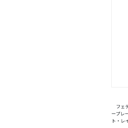
フェデ
ープレ
ト・レ