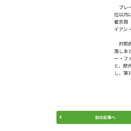
プレー
位以内
崔京周
イアン
対照的
落しあ
ー・ファ
と、欧
し、第
前の記事へ