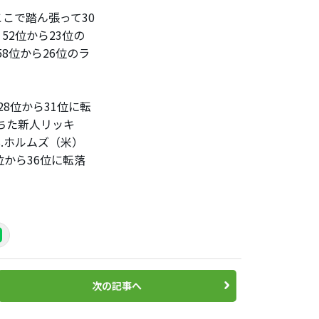
こで踏ん張って30
52位から23位の
8位から26位のラ
8位から31位に転
ちた新人リッキ
B.ホルムズ（米）
から36位に転落
次の記事へ