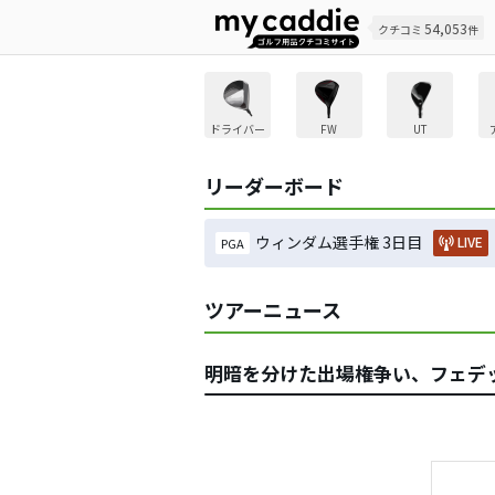
54,053
クチコミ
件
ドライバー
FW
UT
リーダーボード
ウィンダム選手権 3日目
LIVE
PGA
ツアーニュース
明暗を分けた出場権争い、フェデ