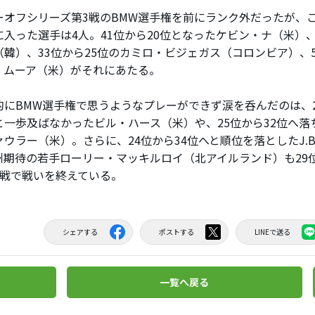
オフシリーズ第3戦のBMW選手権を前にランク外だったが、こ
に入った選手は4人。41位から20位となったケビン・ナ（米）、
（韓）、33位から25位のカミロ・ビジェガス（コロンビア）、5
・ムーア（米）がそれにあたる。
にBMW選手権で思うようなプレーができず涙を呑んだのは、2
と一歩及ばなかったビル・ハース（米）や、25位から32位へ落
ウラー（米）。さらに、24位から34位へと順位を落としたJ.
州期待の若手ローリー・マッキルロイ（北アイルランド）も29位
3戦で戦いを終えている。
シェアする
ポストする
LINEで送る
一覧へ戻る