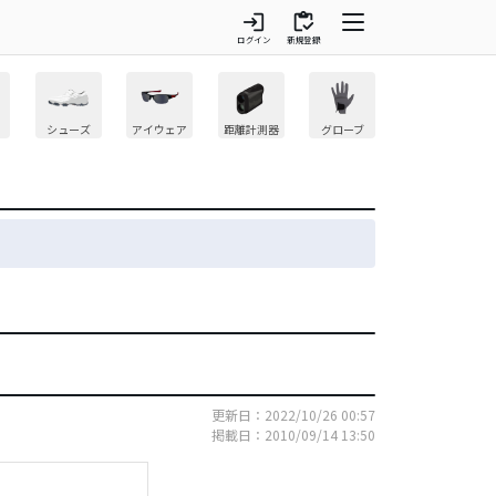
login
inventory
ログイン
新規登録
シューズ
アイウェア
距離計測器
グローブ
更新日：2022/10/26 00:57
掲載日：2010/09/14 13:50