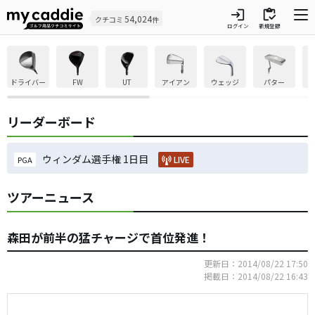
login
inventory
54,024
クチコミ
件
ログイン
新規登録
ドライバー
FW
UT
アイアン
ウェッジ
パター
リーダーボード
ウィンダム選手権 1日目
LIVE
PGA
ツアーニュース
森田が前半の猛チャージで首位発進！
更新日：2014/08/22 17:50
掲載日：2014/08/22 16:43