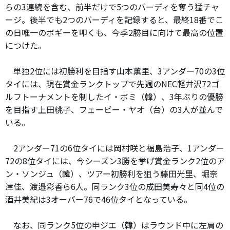
らの3連続を含む、前半だけで5つのバーディを奪う猛チャ
ージ。後半でも2つのバーディを記録すると、最終18番でこ
の日唯一のボギーを叩くも、今季2勝目に向けて最高の位置
につけた。
単独2位には初勝利を目指す山本薫里、3アンダー70の3位
タイには、現在賞金ランクトップで先週のNEC軽井沢72ゴ
ルフトーナメントを制したイ・ボミ（韓）、3年ぶりの優勝
を目指す上田桃子、フェービー・ヤオ（台）の3人が並んで
いる。
2アンダー71の6位タイには岡村咲と福島浩子、1アンダー
72の8位タイには、今シーズン3勝を挙げ賞金ランク2位のア
ン・ソンジュ（韓）、ツアー初勝利を狙う藤田光里、堀奈
津佳、渡邉彩香ら6人。同ランク3位の成田美寿々と同4位の
酒井美紀は3オーバー76で46位タイとなっている。
なお、同ランク5位の申ジエ（韓）はラウンド中に左肩の