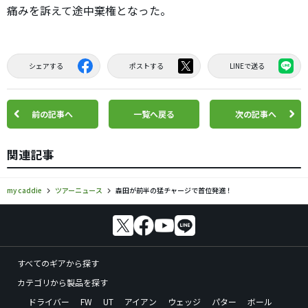
痛みを訴えて途中棄権となった。
シェアする
ポストする
LINEで送る
前の記事へ
一覧へ戻る
次の記事へ
関連記事
my caddie
ツアーニュース
森田が前半の猛チャージで首位発進！
すべてのギアから探す
カテゴリから製品を探す
ドライバー
FW
UT
アイアン
ウェッジ
パター
ボール