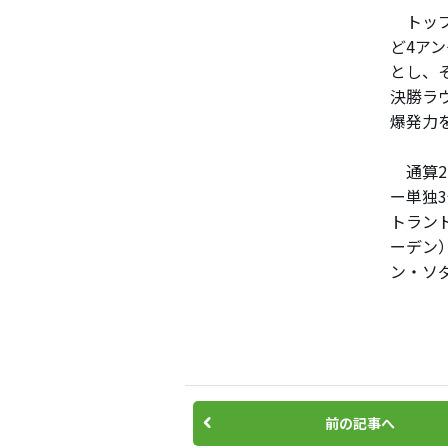
トップ
ど4ア
とし、
決勝ラウ
爆発力
通算2
ー単独
トラン
ーデン
ン・ソ
前の記事へ