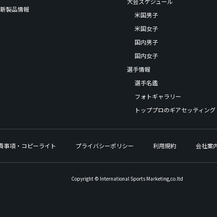
大会スケジュール
新製品情報
米国男子
米国女子
国内男子
国内女子
選手情報
選手名鑑
フォトギャラリー
トッププロのギアセッティング
責事項・コピーライト
プライバシーポリシー
利用規約
会社案
Copyright © International Sports Marketing,co.ltd