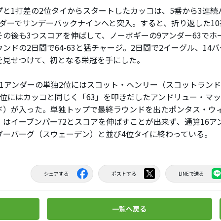
と1打差の2位タイからスタートしたカッコは、5番から3連続
ンダーでサンデーバックナインへと突入。すると、折り返した10
その後も3つスコアを伸ばして、ノーボギーの9アンダー63でホ
ンドの2日間で64-63と猛チャージ。2日間で2イーグル、14
を見せつけて、初となる栄冠を手にした。
1アンダーの単独2位にはスコット・ヘンリー（スコットランド
3位にはカッコと同じく「63」を叩きだしたアンドリュー・マ
ド）が入った。単独トップで最終ラウンドを出たポンタス・ウ
）はイーブンパー72とスコアを伸ばすことが出来ず、通算16ア
ダーバーグ（スウェーデン）と並び4位タイに終わっている。
シェアする
ポストする
LINEで送る
一覧へ戻る