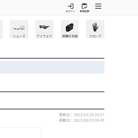
login
inventory
ログイン
新規登録
シューズ
アイウェア
距離計測器
グローブ
更新日：2022/10/26 00:57
掲載日：2015/08/03 00:45