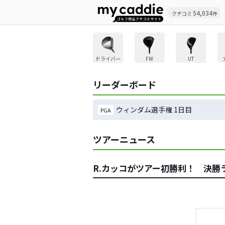
54,034
クチコミ
件
ドライバー
FW
UT
リーダーボード
ウィンダム選手権 1日目
PGA
ツアーニュース
R.カッコがツアー初勝利！ 決勝