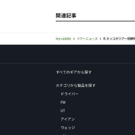
関連記事
my caddie
ツアーニュース
R.カッコがツアー初勝
すべてのギアから探す
カテゴリから製品を探す
ドライバー
FW
UT
アイアン
ウェッジ