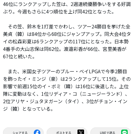
46位にランクアップした笠は、2週連続優勝争いをする好調
ぶり。今週もさらに4つ順位を上げ同42位となった。
その笠、鈴木を1打差でかわし、ツアー24勝目を挙げた全
美貞（韓）は84位から68位にジャンプアップ。同大会4位タ
イの松森彩夏は6ランクアップの117位にとなった。日本勢
4番手の大山志保は同62位。渡邉彩香が66位、宮里美香が
67位と続いた。
また、米国女子ツアーのブルー・ベイLPGAで今季2勝目
を飾ったイ・ミンジ（豪）は2ランクアップして15位。その
影響で前週15位のイ・ボミ（韓）は16位に後退した。上位
陣に変動はなく、1位リディア・コ（ニュージーランド）、
2位アリヤ・ジュタヌガーン（タイ）、3位がチョン・イン
ジ（韓）となっている。
シェアする
ポストする
LINEで送る