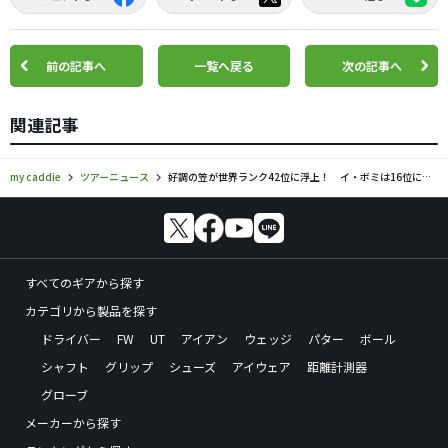
前の記事へ
一覧へ戻る
次の記事へ
関連記事
my caddie
ツアーニュース
好調の笠が世界ランク42位に浮上！ イ・ボミは16位に後退
すべてのギアから探す
カテゴリから製品を探す
ドライバー
FW
UT
アイアン
ウェッジ
パター
ボール
シャフト
グリップ
シューズ
アイウェア
距離計測器
グローブ
メーカーから探す