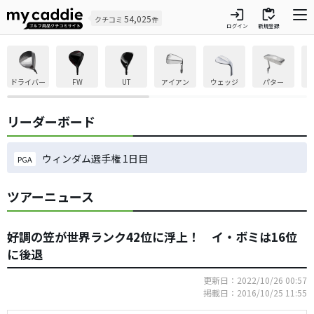
login
inventory
54,025
クチコミ
件
ログイン
新規登録
ドライバー
FW
UT
アイアン
ウェッジ
パター
リーダーボード
ウィンダム選手権 1日目
PGA
ツアーニュース
好調の笠が世界ランク42位に浮上！ イ・ボミは16位
に後退
更新日：2022/10/26 00:57
掲載日：2016/10/25 11:55