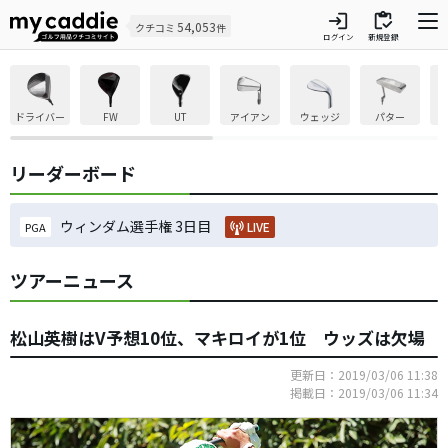
login
inventory
54,053
クチコミ
件
ログイン
新規登録
ドライバー
FW
UT
アイアン
ウェッジ
パター
リーダーボード
ウィンダム選手権 3日目
LIVE
PGA
ツアーニュース
松山英樹はV予想10位、マキロイが1位 ウッズは欠場
更新日：2019/03/06 11:38
掲載日：2019/03/06 11:34