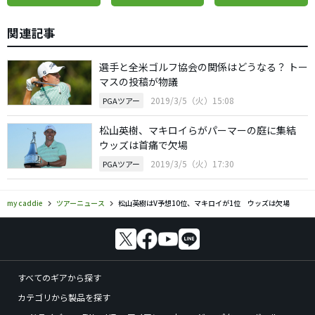
関連記事
選手と全米ゴルフ協会の関係はどうなる？ トー
マスの投稿が物議
2019/3/5（火）15:08
PGAツアー
松山英樹、マキロイらがパーマーの庭に集結
ウッズは首痛で欠場
2019/3/5（火）17:30
PGAツアー
my caddie
ツアーニュース
松山英樹はV予想10位、マキロイが1位 ウッズは欠場
すべてのギアから探す
カテゴリから製品を探す