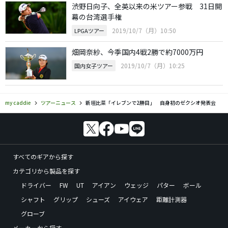
渋野日向子、全英以来の米ツアー参戦 31日開
幕の台湾選手権
2019/10/7（月）10:50
LPGAツアー
畑岡奈紗、今季国内4戦2勝で約7000万円
2019/10/7（月）10:25
国内女子ツアー
my caddie
ツアーニュース
新垣比菜「イレブンで2勝目」 自身初のゼクシオ発表会
すべてのギアから探す
カテゴリから製品を探す
ドライバー
FW
UT
アイアン
ウェッジ
パター
ボール
シャフト
グリップ
シューズ
アイウェア
距離計測器
グローブ
メーカーから探す