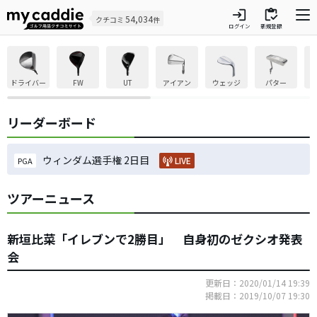
login
inventory
54,034
クチコミ
件
ログイン
新規登録
ドライバー
FW
UT
アイアン
ウェッジ
パター
リーダーボード
ウィンダム選手権 2日目
LIVE
PGA
ツアーニュース
新垣比菜「イレブンで2勝目」 自身初のゼクシオ発表
会
更新日：2020/01/14 19:39
掲載日：2019/10/07 19:30