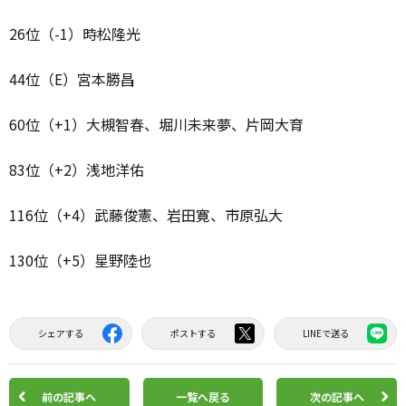
26位（-1）時松隆光
44位（E）宮本勝昌
60位（+1）大槻智春、堀川未来夢、片岡大育
83位（+2）浅地洋佑
116位（+4）武藤俊憲、岩田寛、市原弘大
130位（+5）星野陸也
シェアする
ポストする
LINEで送る
前の記事へ
一覧へ戻る
次の記事へ