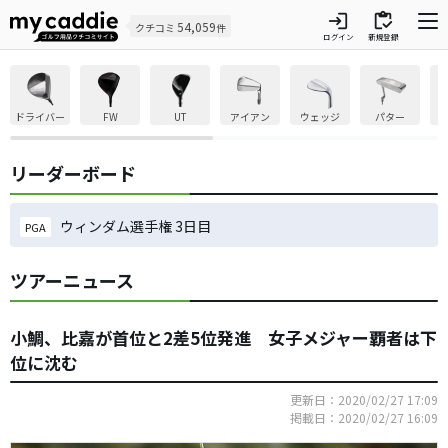
login
inventory
54,059
クチコミ
件
ログイン
新規登録
ドライバー
FW
UT
アイアン
ウェッジ
パター
リーダーボード
ウィンダム選手権 3日目
PGA
ツアーニュース
小鯛、比嘉が首位と2差5位発進 女子メジャー覇者は下
位に沈む
更新日：2020/02/27 17:09
掲載日：2020/02/27 16:09