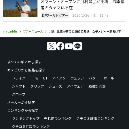
オマーン・オープンに川村昌弘が出場 昨季覇
者キタヤマは不在
2020/2/26（水）11:43
DPワールドツアー
my caddie
ツアーニュース
小鯛、比嘉が首位と2差5位発進 女子メジャー覇者は下位に沈む
すべてのギアから探す
カテゴリから製品を探す
ドライバー
FW
UT
アイアン
ウェッジ
パター
ボール
シャフト
グリップ
シューズ
アイウェア
距離計測器
グローブ
メーカーから探す
ランキングから探す
ランキングトップ
売れ筋ランキング
クチコミ評価ランキング
クチコミ件数ランキング