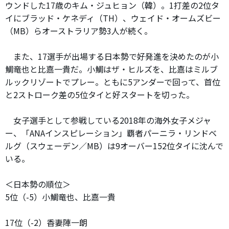
ウンドした17歳のキム・ジュヒョン（韓）。1打差の2位タ
イにブラッド・ケネディ（TH）、ウェイド・オームズビー
（MB）らオーストラリア勢3人が続く。
また、17選手が出場する日本勢で好発進を決めたのが小
鯛竜也と比嘉一貴だ。小鯛はザ・ヒルズを、比嘉はミルブ
ルックリゾートでプレー。ともに5アンダーで回って、首位
と2ストローク差の5位タイと好スタートを切った。
女子選手として参戦している2018年の海外女子メジャ
ー、「ANAインスピレーション」覇者パーニラ・リンドベ
ルグ（スウェーデン／MB）は9オーバー152位タイに沈んで
いる。
＜日本勢の順位＞
5位（-5）小鯛竜也、比嘉一貴
17位（-2）香妻陣一朗