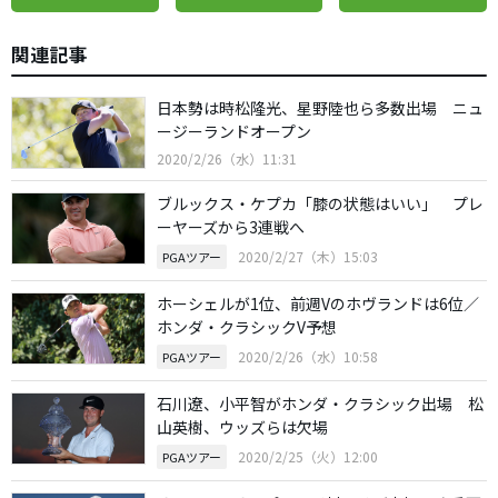
関連記事
日本勢は時松隆光、星野陸也ら多数出場 ニュ
ージーランドオープン
2020/2/26（水）11:31
ブルックス・ケプカ「膝の状態はいい」 プレ
ーヤーズから3連戦へ
2020/2/27（木）15:03
PGAツアー
ホーシェルが1位、前週Vのホヴランドは6位／
ホンダ・クラシックV予想
2020/2/26（水）10:58
PGAツアー
石川遼、小平智がホンダ・クラシック出場 松
山英樹、ウッズらは欠場
2020/2/25（火）12:00
PGAツアー