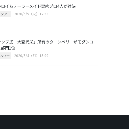
キロイらテーラーメイド契約プロ4人が対決
2020/5/5（火）12:53
Aツアー
ランプ氏「大変光栄」所有のターンベリーがモダンコ
ス部門1位
2020/5/4（月）15:00
Aツアー