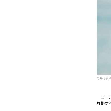
今季の昇格
コーン
昇格す