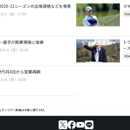
020-21シーズンの出場資格などを発表
マ
0/5/1（金）17:30
PG
ー選手が医療現場に復帰
ト
ー
20/5/4（月）18:30
PG
が5月4日から営業再開
0/5/4（月）14:30
ュラーツアー昇格は今季に限り10人