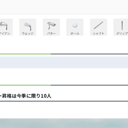
アイアン
ウェッジ
パター
ボール
シャフト
グリップ
昇格は今季に限り10人