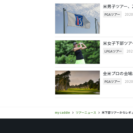
米男子ツアー、2
202
PGAツアー
米女子下部ツア
20
LPGAツアー
全米プロの会場
202
PGAツアー
my caddie
ツアーニュース
米下部ツアーからレギ