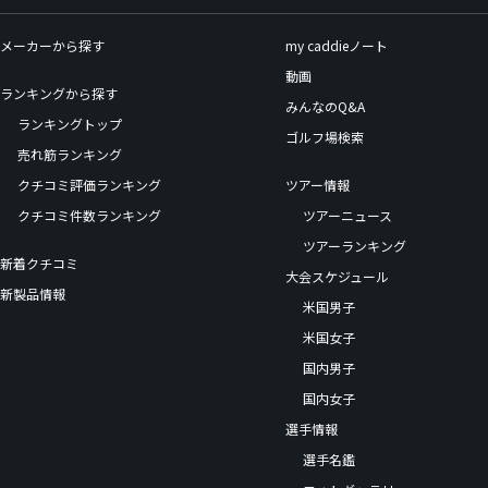
メーカーから探す
my caddieノート
動画
ランキングから探す
みんなのQ&A
ランキングトップ
ゴルフ場検索
売れ筋ランキング
クチコミ評価ランキング
ツアー情報
クチコミ件数ランキング
ツアーニュース
ツアーランキング
新着クチコミ
大会スケジュール
新製品情報
米国男子
米国女子
国内男子
国内女子
選手情報
選手名鑑