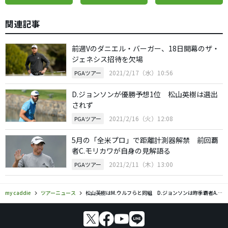
関連記事
前週Vのダニエル・バーガー、18日開幕のザ・
ジェネシス招待を欠場
2021/2/17（水）10:56
PGAツアー
D.ジョンソンが優勝予想1位 松山英樹は選出
されず
2021/2/16（火）12:08
PGAツアー
5月の「全米プロ」で距離計測器解禁 前回覇
者C.モリカワが自身の見解語る
2021/2/11（木）13:00
PGAツアー
my caddie
ツアーニュース
松山英樹はM.ウルフらと同組 D.ジョンソンは昨季覇者A.スコットと