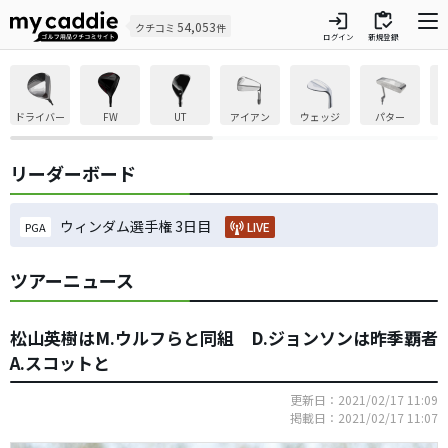
login
inventory
54,053
クチコミ
件
ログイン
新規登録
ドライバー
FW
UT
アイアン
ウェッジ
パター
リーダーボード
ウィンダム選手権 3日目
LIVE
PGA
ツアーニュース
松山英樹はM.ウルフらと同組 D.ジョンソンは昨季覇者
A.スコットと
更新日：2021/02/17 11:09
掲載日：2021/02/17 11:07