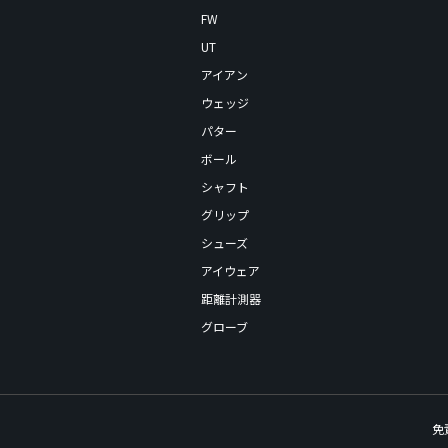
FW
UT
アイアン
ウェッジ
パター
ボール
シャフト
グリップ
シューズ
アイウェア
距離計測器
グローブ
免