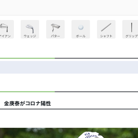
アイアン
ウェッジ
パター
ボール
シャフト
グリップ
止 金庚泰がコロナ陽性