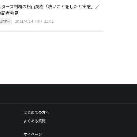
スターズ制覇の松山英樹「凄いことをしたと実感」／
旋記者会見
2021/4/14（水）21:02
Aツアー
はじめての方へ
よくある質問
マイページ