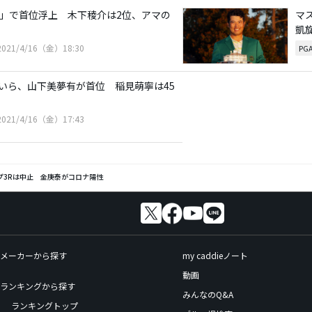
5」で首位浮上 木下稜介は2位、アマの
マ
凱
2021/4/16（金）18:30
PG
いら、山下美夢有が首位 稲見萌寧は45
2021/4/16（金）17:43
プ3Rは中止 金庚泰がコロナ陽性
メーカーから探す
my caddieノート
動画
ランキングから探す
みんなのQ&A
ランキングトップ