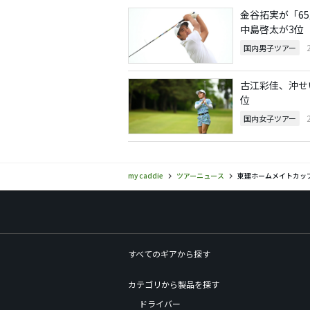
金谷拓実が「6
中島啓太が3位
国内男子ツアー
古江彩佳、沖せ
位
国内女子ツアー
my caddie
ツアーニュース
東建ホームメイトカッ
すべてのギアから探す
カテゴリから製品を探す
ドライバー