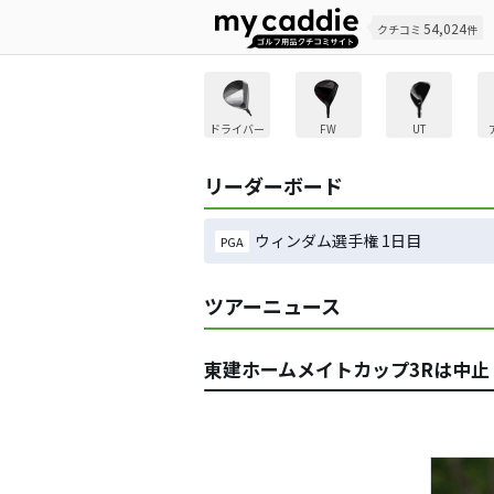
54,024
クチコミ
件
ドライバー
FW
UT
リーダーボード
ウィンダム選手権 1日目
PGA
ツアーニュース
東建ホームメイトカップ3Rは中