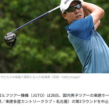
ウイルスの検査で陽性となった金庚泰（写真：Getty Images）
ルフツアー機構（JGTO）は26日、国内男子ツアーの東建ホ
県／東建多度カントリークラブ・名古屋）の第3ラウンドを中