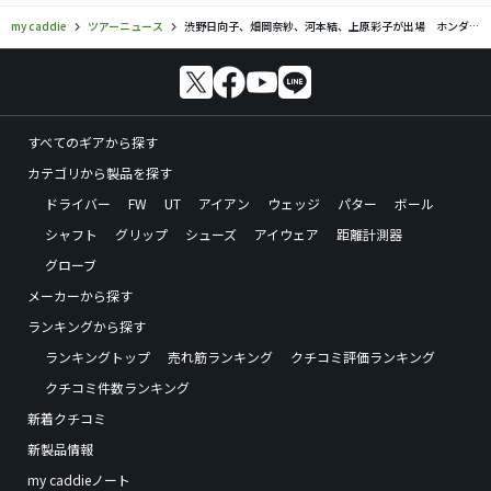
my caddie
ツアーニュース
渋野日向子、畑岡奈紗、河本結、上原彩子が出場 ホンダLPGAタイランド
すべてのギアから探す
カテゴリから製品を探す
ドライバー
FW
UT
アイアン
ウェッジ
パター
ボール
シャフト
グリップ
シューズ
アイウェア
距離計測器
グローブ
メーカーから探す
ランキングから探す
ランキングトップ
売れ筋ランキング
クチコミ評価ランキング
クチコミ件数ランキング
新着クチコミ
新製品情報
my caddieノート