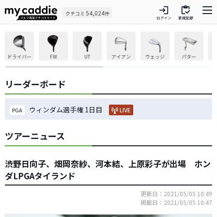
login
inventory
54,024
クチコミ
件
ログイン
新規登録
ドライバー
FW
UT
アイアン
ウェッジ
パター
リーダーボード
ウィンダム選手権 1日目
LIVE
PGA
ツアーニュース
渋野日向子、畑岡奈紗、河本結、上原彩子が出場 ホン
ダLPGAタイランド
更新日：2021/05/05 10:49
掲載日：2021/05/05 10:47