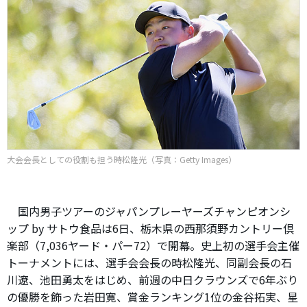
大会会長としての役割も担う時松隆光（写真：Getty Images）
国内男子ツアーのジャパンプレーヤーズチャンピオンシ
ップ by サトウ食品は6日、栃木県の西那須野カントリー倶
楽部（7,036ヤード・パー72）で開幕。史上初の選手会主催
トーナメントには、選手会会長の時松隆光、同副会長の石
川遼、池田勇太をはじめ、前週の中日クラウンズで6年ぶり
の優勝を飾った岩田寛、賞金ランキング1位の金谷拓実、星