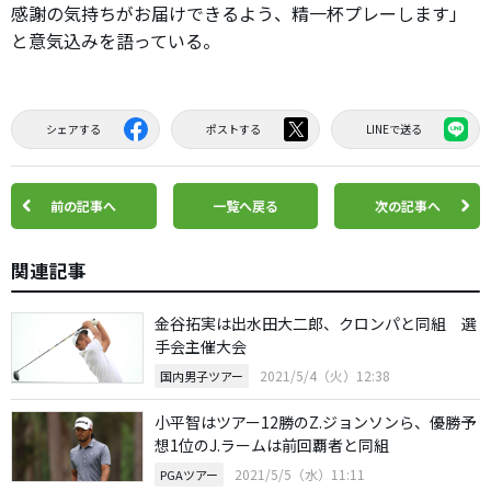
感謝の気持ちがお届けできるよう、精一杯プレーします」
と意気込みを語っている。
シェアする
ポストする
LINEで送る
前の記事へ
一覧へ戻る
次の記事へ
関連記事
金谷拓実は出水田大二郎、クロンパと同組 選
手会主催大会
2021/5/4（火）12:38
国内男子ツアー
小平智はツアー12勝のZ.ジョンソンら、優勝予
想1位のJ.ラームは前回覇者と同組
2021/5/5（水）11:11
PGAツアー