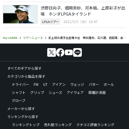
渋野日向子、畑岡奈紗、河本結、上原彩子が出
場 ホンダLPGAタイランド
2021/5/5（水）10:47
LPGAツアー
my caddie
ツアーニュース
史上初の選手会主催大会 時松隆光、石川遼、岩田寛、金谷拓実が参戦
すべてのギアから探す
カテゴリから製品を探す
ドライバー
FW
UT
アイアン
ウェッジ
パター
ボール
シャフト
グリップ
シューズ
アイウェア
距離計測器
グローブ
メーカーから探す
ランキングから探す
ランキングトップ
売れ筋ランキング
クチコミ評価ランキング