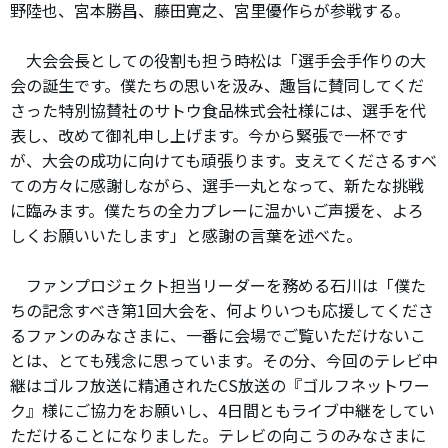
野陸也、宮本勝昌、藤田寛之、宮里優作らが参戦する。
大会会長としての役割も担う時松は「選手会手作りの大
会の誕生です。僕たちの思いを汲み、趣旨に賛同してくだ
さった特別協賛社のサトウ食品株式会社様には、選手を代
表し、改めて御礼申し上げます。今から緊張で一杯です
が、大会の成功に向けても頑張ります。支えてくださるすべ
ての方々に感謝しながら、選手一丸となって、新たな挑戦
に臨みます。僕たちの全力プレーに温かいご声援を、よろ
しくお願いいたします」と感謝の言葉を述べた。
ファンプロジェクト担当リーダーを務める石川は「僕た
ちの記念すべき第1回大会を、何よりいつも応援してくださ
るファンのみなさまに、一番に会場でご覧いただけないこ
とは、とても残念に思っています。その分、今回のテレビ中
継はゴルフ放送に精通されたCS放送の『ゴルフネットワー
ク』様にご協力をお願いし、4日間ともライブ中継をしてい
ただけることになりました。テレビの向こうのみなさまに