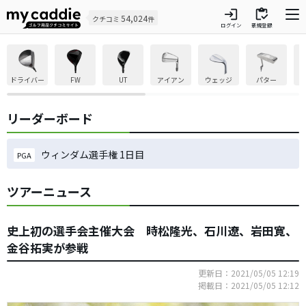
login
inventory
54,024
クチコミ
件
ログイン
新規登録
ドライバー
FW
UT
アイアン
ウェッジ
パター
リーダーボード
ウィンダム選手権 1日目
PGA
ツアーニュース
史上初の選手会主催大会 時松隆光、石川遼、岩田寛、
金谷拓実が参戦
更新日：2021/05/05 12:19
掲載日：2021/05/05 12:12