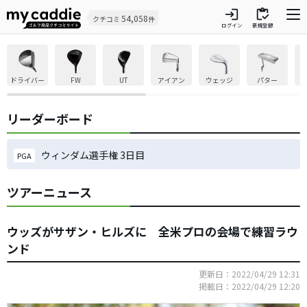
login
inventory
54,058
クチコミ
件
ログイン
新規登録
ドライバー
FW
UT
アイアン
ウェッジ
パター
リーダーボード
ウィンダム選手権 3日目
PGA
ツアーニュース
ウッズがサザン・ヒルズに 全米プロの会場で練習ラウ
ンド
更新日：2022/04/29 12:31
掲載日：2022/04/29 12:20