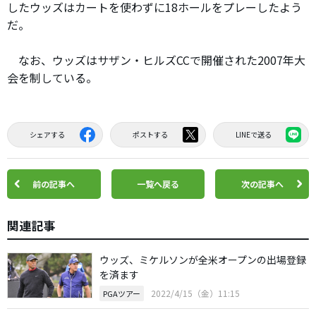
したウッズはカートを使わずに18ホールをプレーしたよう
だ。
なお、ウッズはサザン・ヒルズCCで開催された2007年大
会を制している。
シェアする
ポストする
LINEで送る
前の記事へ
一覧へ戻る
次の記事へ
関連記事
ウッズ、ミケルソンが全米オープンの出場登録
を済ます
2022/4/15（金）11:15
PGAツアー