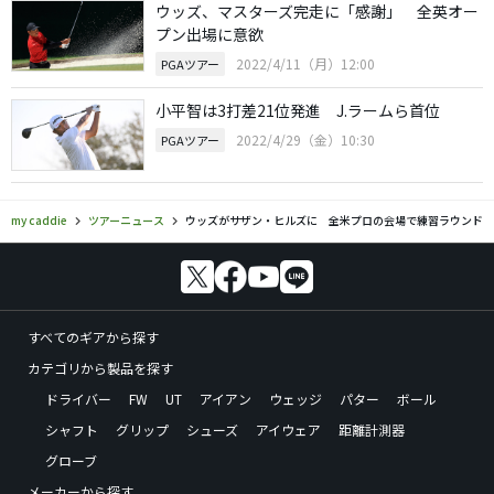
ウッズ、マスターズ完走に「感謝」 全英オー
プン出場に意欲
2022/4/11（月）12:00
PGAツアー
小平智は3打差21位発進 J.ラームら首位
2022/4/29（金）10:30
PGAツアー
my caddie
ツアーニュース
ウッズがサザン・ヒルズに 全米プロの会場で練習ラウンド
すべてのギアから探す
カテゴリから製品を探す
ドライバー
FW
UT
アイアン
ウェッジ
パター
ボール
シャフト
グリップ
シューズ
アイウェア
距離計測器
グローブ
メーカーから探す