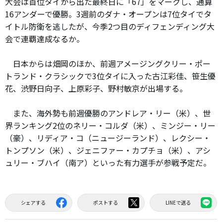
大会は首位タイから出た最終日に「67」をマークし、通算
16アンダーで優勝。3週前のダナ・オープンは7位タイでタ
イトル防衛を逃したが、今季2つ目のディフェンディング大
会で連覇達成なるか。
日本からは畑岡のほか、前週アメージングクリー・ポー
トランド・クラシックで3位タイに入った古江彩佳、笹生優
花、渋野日向子、上原彩子、野村敏京が出場する。
また、海外勢も前週優勝のアンドレア・リー（米）、世
界ランキング2位のネリー・コルダ（米）、ミンジー・リー
（豪）、リディア・コ（ニュージーランド）、レクシー・
トンプソン（米）、ジェニファー・カプチョ（米）、アシ
ュリー・ブハイ（南ア）といった有力選手が参戦予定だ。
シェアする
ポストする
LINEで送る