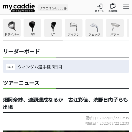
login
inventory
54,059
クチコミ
件
ログイン
新規登録
ドライバー
FW
UT
アイアン
ウェッジ
パター
リーダーボード
ウィンダム選手権 3日目
PGA
ツアーニュース
畑岡奈紗、連覇達成なるか 古江彩佳、渋野日向子らも
出場
更新日：2022/09/22 12:35
掲載日：2022/09/22 12:33