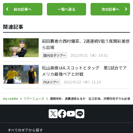
前の記事へ
一覧へ戻る
次の記事へ
関連記事
前回覇者の西村優菜、2週連続V狙う尾関彩美悠
ら出場
2022/9/21（水）10:52
国内女子ツアー
松山英樹はA.スコットとタッグ 第1試合でア
メリカ最強ペアと対戦
2022/9/22（木）11:10
PGAツアー
my caddie
ツアーニュース
畑岡奈紗、連覇達成なるか 古江彩佳、渋野日向子らも出場
すべてのギアから探す