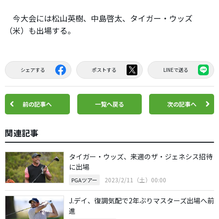
今大会には松山英樹、中島啓太、タイガー・ウッズ
（米）も出場する。
シェアする
ポストする
LINEで送る
前の記事へ
一覧へ戻る
次の記事へ
関連記事
タイガー・ウッズ、来週のザ・ジェネシス招待
に出場
2023/2/11（土）00:00
PGAツアー
J.デイ、復調気配で2年ぶりマスターズ出場へ前
進