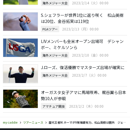
2023/2/14（火）00:00
海外メジャー大会
S.シェフラーが世界1位に返り咲く 松山英樹
は20位、金谷拓実は119位
2023/2/13（月）00:00
PGAツアー
LIVメンバーも全米オープン出場可 デシャン
ボー、ミケルソンら
2023/2/10（金）00:00
海外メジャー大会
J.ローズ、復活優勝でマスターズ出場が確実に
2023/2/7（火）00:00
海外メジャー大会
オーガスタ女子アマに馬場咲希、梶谷翼ら日本
勢10人が参戦
2023/2/2（木）00:00
アマチュア競技
my caddie
ツアーニュース
歴代王者M.ホーマがV候補最有力、松山英樹は圏外 ジェネシス招待