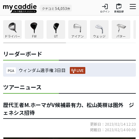
login
inventory
54,053
クチコミ
件
ログイン
新規登録
ドライバー
FW
UT
アイアン
ウェッジ
パター
リーダーボード
ウィンダム選手権 3日目
LIVE
PGA
ツアーニュース
歴代王者M.ホーマがV候補最有力、松山英樹は圏外 ジ
ェネシス招待
更新日：2023/02/14 12:23
掲載日：2023/02/14 00:00