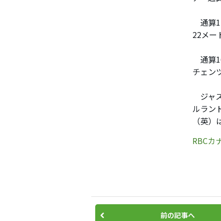
通算1
22メ
通算1
チェン
ジャス
ルラン
（英）
RBC
前の記事へ