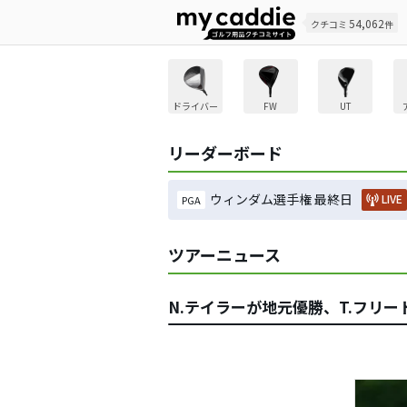
54,062
クチコミ
件
ドライバー
FW
UT
リーダーボード
ウィンダム選手権 最終日
LIVE
PGA
ツアーニュース
N.テイラーが地元優勝、T.フリー