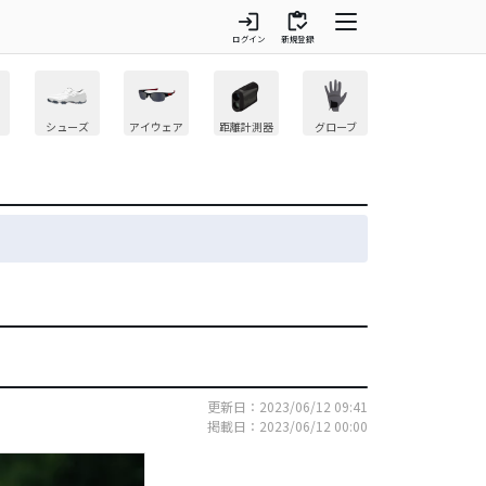
login
inventory
ログイン
新規登録
シューズ
アイウェア
距離計測器
グローブ
更新日：2023/06/12 09:41
掲載日：2023/06/12 00:00