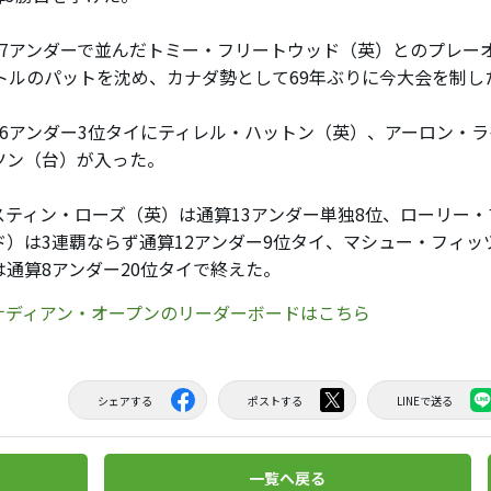
7アンダーで並んだトミー・フリートウッド（英）とのプレー
ートルのパットを沈め、カナダ勢として69年ぶりに今大会を制し
6アンダー3位タイにティレル・ハットン（英）、アーロン・
ツン（台）が入った。
ティン・ローズ（英）は通算13アンダー単独8位、ローリー・
ド）は3連覇ならず通算12アンダー9位タイ、マシュー・フィッ
は通算8アンダー20位タイで終えた。
カナディアン・オープンのリーダーボードはこちら
シェアする
ポストする
LINEで送る
一覧へ戻る