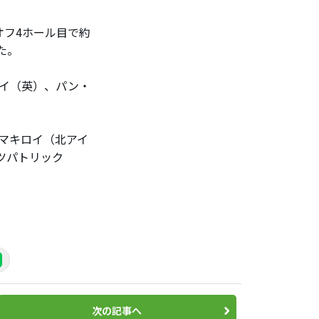
オフ4ホール目で約
た。
ライ（英）、パン・
マキロイ（北アイ
ツパトリック
次の記事へ