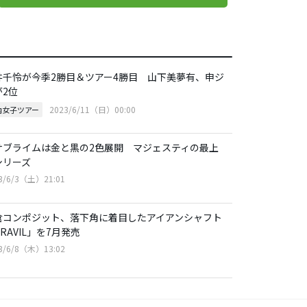
井千怜が今季2勝目＆ツアー4勝目 山下美夢有、申ジ
が2位
2023/6/11（日）00:00
内女子ツアー
サブライムは金と黒の2色展開 マジェスティの最上
シリーズ
3/6/3（土）21:01
倉コンポジット、落下角に着目したアイアンシャフト
RAVIL」を7月発売
3/6/8（木）13:02