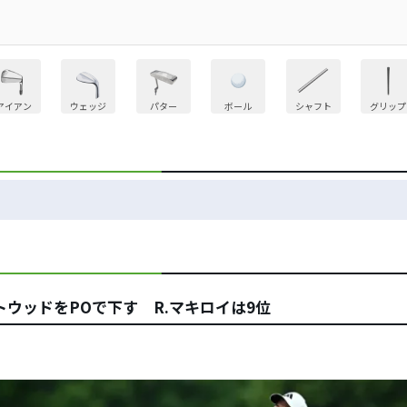
アイアン
ウェッジ
パター
ボール
シャフト
グリップ
トウッドをPOで下す R.マキロイは9位