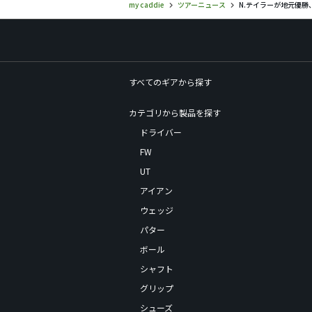
my caddie
ツアーニュース
N.テイラーが地元優勝
すべてのギアから探す
カテゴリから製品を探す
ドライバー
FW
UT
アイアン
ウェッジ
パター
ボール
シャフト
グリップ
シューズ