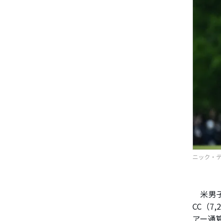
ニック・テイ
米男子
CC（7
アー通