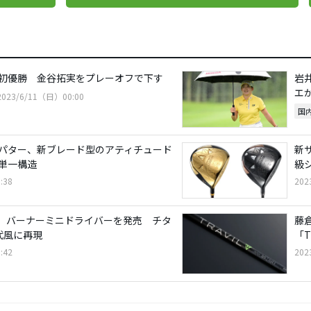
初優勝 金谷拓実をプレーオフで下す
岩
エ
2023/6/11（日）00:00
国
パター、新ブレード型のアティチュード
新
単一構造
級
:38
202
、バーナーミニドライバーを発売 チタ
藤
代風に再現
「T
:42
202