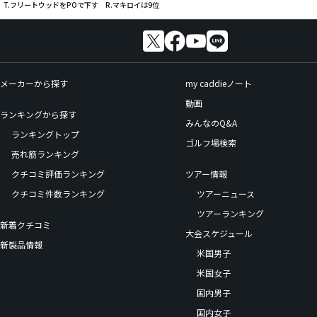
、T.フリートウッドをPOで下す R.マキロイは9位
メーカーから探す
my caddieノート
動画
ランキングから探す
みんなのQ&A
ランキングトップ
ゴルフ場検索
売れ筋ランキング
クチコミ評価ランキング
ツアー情報
クチコミ件数ランキング
ツアーニュース
ツアーランキング
新着クチコミ
大会スケジュール
新製品情報
米国男子
米国女子
国内男子
国内女子