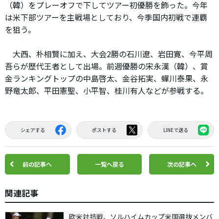
（韓）をプレーオフで下してツアー初優勝を飾った。今年
は米下部ツアーを主戦場としており、今季国内初戦で連覇
を狙う。
大西、朴相賢に加え、大会2勝の石川遼、岩田寛、今平周
吾らが歴代王者として出場。前週優勝の宋永漢（韓）、賞
金ランキングトップの中島啓太、金谷拓実、蟬川泰果、永
野竜太郎、平田憲聖、小平智、桂川有人などが参戦する。
シェアする
ポストする
LINEで送る
前の記事へ
一覧へ戻る
次の記事へ
関連記事
欧米対抗戦、ソルハイムカップ米国選抜メンバ