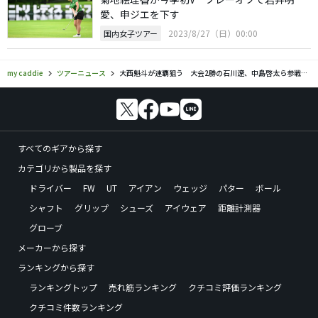
愛、申ジエを下す
2023/8/27（日）00:00
国内女子ツアー
my caddie
ツアーニュース
大西魁斗が連覇狙う 大会2勝の石川遼、中島啓太ら参戦／フジサンケイクラシック
すべてのギアから探す
カテゴリから製品を探す
ドライバー
FW
UT
アイアン
ウェッジ
パター
ボール
シャフト
グリップ
シューズ
アイウェア
距離計測器
グローブ
メーカーから探す
ランキングから探す
ランキングトップ
売れ筋ランキング
クチコミ評価ランキング
クチコミ件数ランキング