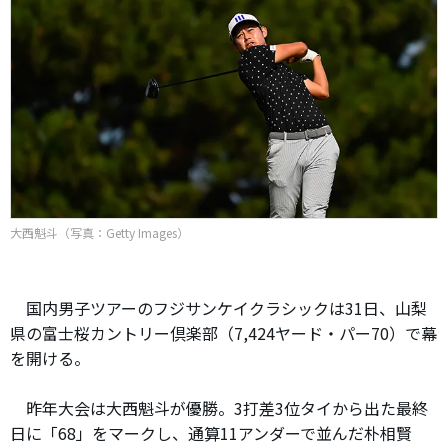
大西魁斗（写真：Getty Images）
国内男子ツアーのフジサンケイクラシックは31日、山梨
県の富士桜カントリー倶楽部（7,424ヤード・パー70）で幕
を開ける。
昨年大会は大西魁斗が優勝。3打差3位タイから出た最終
日に「68」をマークし、通算11アンダーで並んだ朴相賢