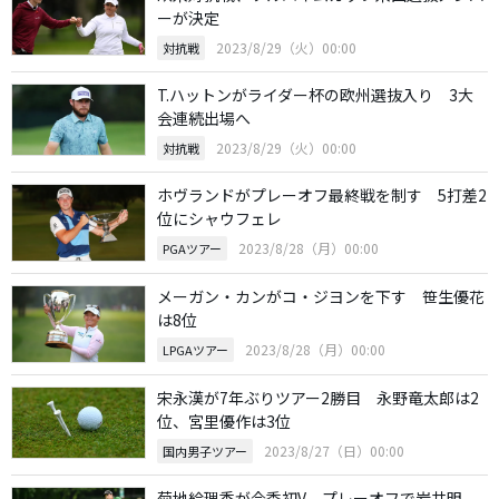
ーが決定
2023/8/29（火）00:00
対抗戦
T.ハットンがライダー杯の欧州選抜入り 3大
会連続出場へ
2023/8/29（火）00:00
対抗戦
ホヴランドがプレーオフ最終戦を制す 5打差2
位にシャウフェレ
2023/8/28（月）00:00
PGAツアー
メーガン・カンがコ・ジヨンを下す 笹生優花
は8位
2023/8/28（月）00:00
LPGAツアー
宋永漢が7年ぶりツアー2勝目 永野竜太郎は2
位、宮里優作は3位
2023/8/27（日）00:00
国内男子ツアー
菊地絵理香が今季初V プレーオフで岩井明