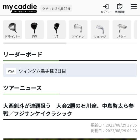
login
inventory
54,042
クチコミ
件
ログイン
新規登録
ドライバー
FW
UT
アイアン
ウェッジ
パター
リーダーボード
ウィンダム選手権 2日目
PGA
ツアーニュース
大西魁斗が連覇狙う 大会2勝の石川遼、中島啓太ら参
戦／フジサンケイクラシック
更新日：2023/08/29 17:35
掲載日：2023/08/29 00:00