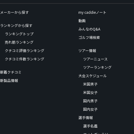
メーカーから探す
my caddieノート
動画
ランキングから探す
みんなのQ&A
ランキングトップ
ゴルフ場検索
売れ筋ランキング
クチコミ評価ランキング
ツアー情報
クチコミ件数ランキング
ツアーニュース
ツアーランキング
新着クチコミ
大会スケジュール
新製品情報
米国男子
米国女子
国内男子
国内女子
選手情報
選手名鑑