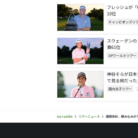
フレッシュが「6
10位
チャンピオンズツ
スウェーデンの
貴61位
DPワールドツアー
神谷そらが日本
で見る側だった
国内女子ツアー
my caddie
ツアーニュース
畑岡奈紗、勝みなみが