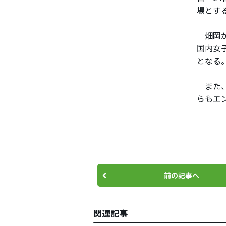
場とす
畑岡が
国内女
となる
また、
らもエ
前の記事へ
関連記事