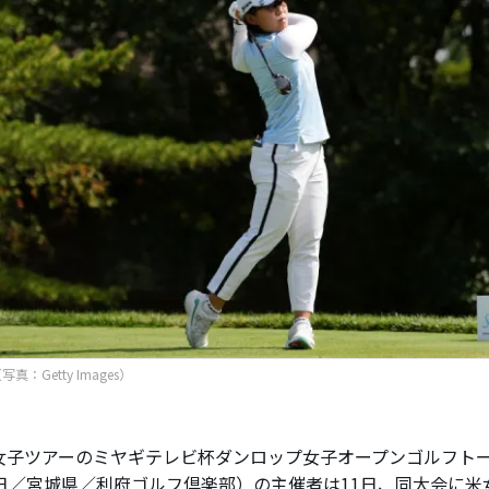
真：Getty Images）
子ツアーのミヤギテレビ杯ダンロップ女子オープンゴルフトー
4日／宮城県／利府ゴルフ倶楽部）の主催者は11日、同大会に米