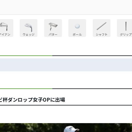
アイアン
ウェッジ
パター
ボール
シャフト
グリップ
ビ杯ダンロップ女子OPに出場