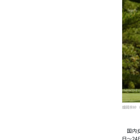
畑岡奈紗（写
国内女
日～2