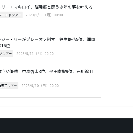
ーリー・マキロイ、脳腫瘍と闘う少年の夢を叶える
2023/9/11（月）00:00
Pワールドツアー
ンジー・リーがプレーオフ制す 笹生優花5位、畑岡
16位
2023/9/11（月）00:00
GAツアー
君宅が優勝 中島啓太3位、平田憲聖9位、石川遼11
2023/9/10（日）00:00
内男子ツアー