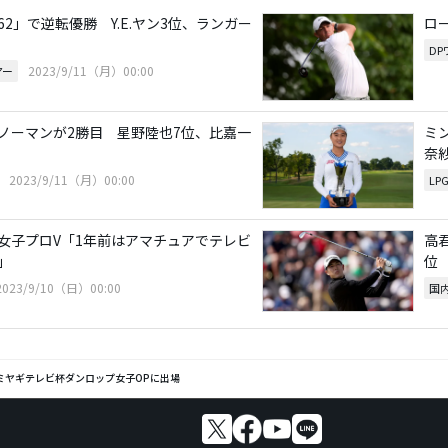
2」で逆転優勝 Y.E.ヤン3位、ランガー
ロ
D
2023/9/11（月）00:00
アー
ノーマンが2勝目 星野陸也7位、比嘉一
ミ
奈紗
2023/9/11（月）00:00
LP
女子プロV「1年前はアマチュアでテレビ
高
」
位
2023/9/10（日）00:00
国
ミヤギテレビ杯ダンロップ女子OPに出場