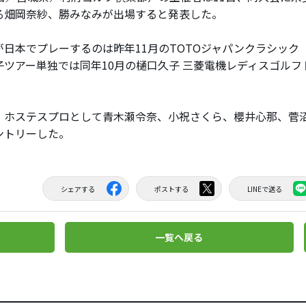
る畑岡奈紗、勝みなみが出場すると発表した。
日本でプレーするのは昨年11月のTOTOジャパンクラシック
子ツアー単独では同年10月の樋口久子 三菱電機レディスゴルフ
。
ホステスプロとして青木瀬令奈、小祝さくら、櫻井心那、菅
ントリーした。
シェアする
ポストする
LINEで送る
一覧へ戻る