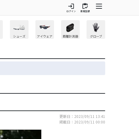
login
inventory
ログイン
新規登録
シューズ
アイウェア
距離計測器
グローブ
更新日：2023/09/11 13:41
掲載日：2023/09/11 00:00