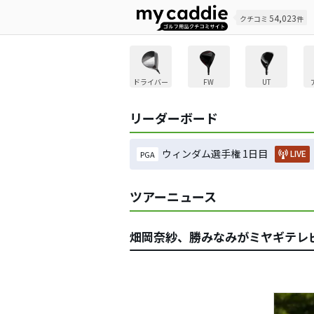
54,023
クチコミ
件
ドライバー
FW
UT
リーダーボード
ウィンダム選手権 1日目
LIVE
PGA
ツアーニュース
畑岡奈紗、勝みなみがミヤギテレ