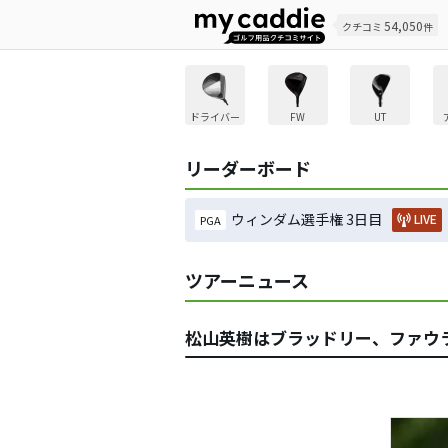
54,050
クチコミ
件
ドライバー
FW
UT
リーダーボード
ウィンダム選手権 3日目
LIVE
PGA
ツアーニュース
松山英樹はブラッドリー、ファウラ