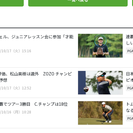
ェル、ジュニアレッスン会に参加「才能
連
し
3/10/17（火）15:16
PG
評価、松山英樹は選外 ZOZO チャンピ
日
予想
ピ
3/10/17（火）12:52
PG
覇でツアー3勝目 C.チャンプは18位
ト
な
3/10/16（月）10:28
PG