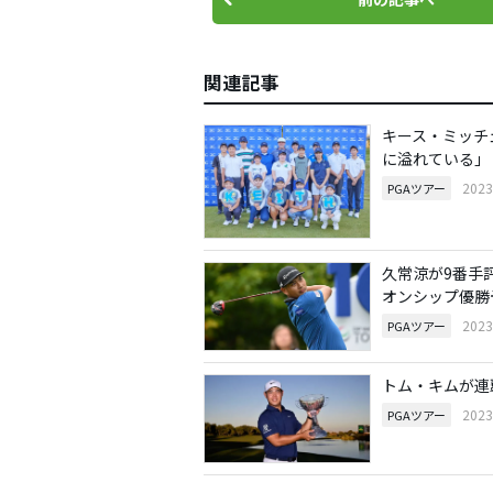
関連記事
キース・ミッチ
に溢れている」
202
PGAツアー
久常涼が9番手
オンシップ優勝
202
PGAツアー
トム・キムが連
202
PGAツアー