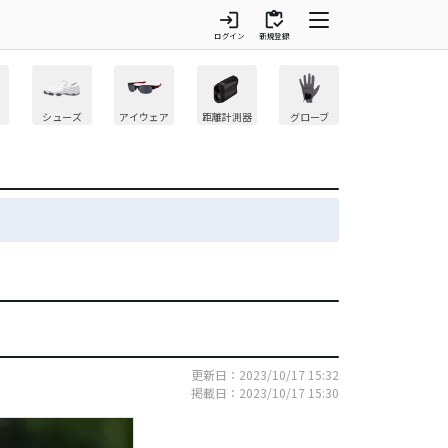
login
inventory
ログイン
新規登録
シューズ
アイウェア
距離計測器
グローブ
更新日：2023/10/17 15:32
掲載日：2023/10/17 15:30