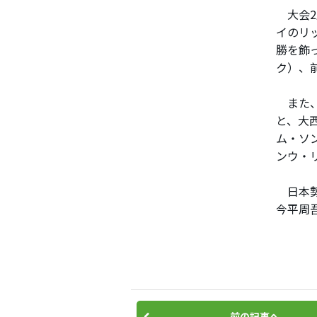
大会2
イのリ
勝を飾
ク）、
また、
と、大
ム・ソ
ンウ・
日本勢
今平周
前の記事へ