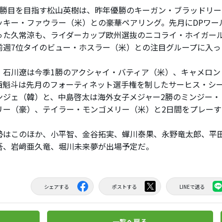
勝目を目指す松山英樹は、昨年優勝のキーガン・ブラッドリー
ッキー・ファウラー（米）との豪華ペアリング。先月にDPワー
った久常涼も、ライダーカップ欧州選抜のニコライ・ホイガー
前週7位タイのビュー・ホスラー（米）との注目グループに入っ
石川遼は今季1勝のアクシャイ・バティア（米）、キャメロン
西魁斗は先月のフォーティネット選手権を制したサーヒス・シ
ンジェ（韓）と、中島啓太は海外女子メジャー2勝のミンジー・
リー（豪）、テイラー・モンゴメリー（米）と2日間をプレーす
はこのほか、小平智、金谷拓実、蟬川泰果、永野竜太郎、平
吾、岩﨑亜久竜、堀川未来夢が出場予定だ。
シェアする
ポストする
LINEで送る
一覧へ戻る