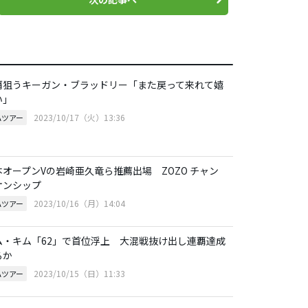
覇狙うキーガン・ブラッドリー「また戻って来れて嬉
い」
2023/10/17（火）13:36
Aツアー
本オープンVの岩崎亜久竜ら推薦出場 ZOZO チャン
オンシップ
2023/10/16（月）14:04
Aツアー
ム・キム「62」で首位浮上 大混戦抜け出し連覇達成
るか
2023/10/15（日）11:33
Aツアー