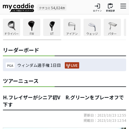
login
inventory
54,024
クチコミ
件
ログイン
新規登録
ドライバー
FW
UT
アイアン
ウェッジ
パター
リーダーボード
ウィンダム選手権 1日目
LIVE
PGA
ツアーニュース
H.フレイザーがシニア初V R.グリーンをプレーオフで
下す
更新日：2023/10/23 12:55
掲載日：2023/10/23 12:54