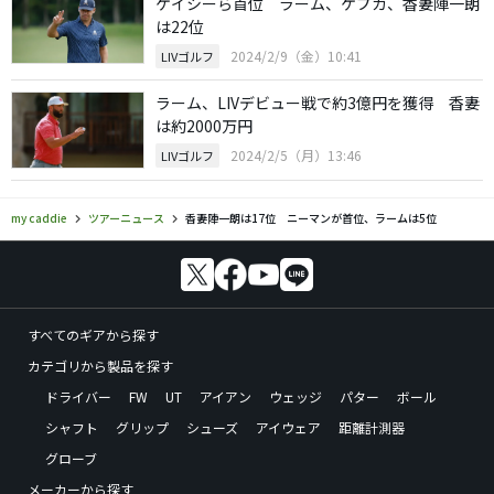
ケイシーら首位 ラーム、ケプカ、香妻陣一朗
は22位
2024/2/9（金）10:41
LIVゴルフ
ラーム、LIVデビュー戦で約3億円を獲得 香妻
は約2000万円
2024/2/5（月）13:46
LIVゴルフ
my caddie
ツアーニュース
香妻陣一朗は17位 ニーマンが首位、ラームは5位
すべてのギアから探す
カテゴリから製品を探す
ドライバー
FW
UT
アイアン
ウェッジ
パター
ボール
シャフト
グリップ
シューズ
アイウェア
距離計測器
グローブ
メーカーから探す