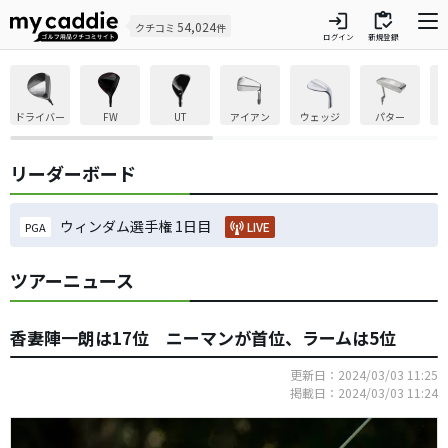
login
inventory
54,024
クチコミ
件
ログイン
新規登録
ドライバー
FW
UT
アイアン
ウェッジ
パター
リーダーボード
ウィンダム選手権 1日目
LIVE
PGA
ツアーニュース
香妻陣一朗は17位 ニーマンが首位、ラームは5位
更新日：2024/03/03 11:25
掲載日：2024/03/03 11:24