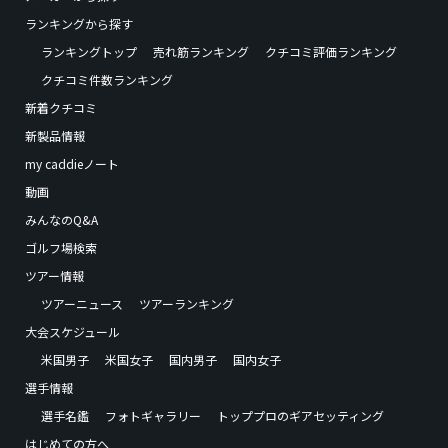
ランキングから探す
ランキングトップ
売れ筋ランキング
クチコミ評価ランキング
クチコミ件数ランキング
新着クチコミ
新製品情報
my caddieノート
動画
みんなのQ&A
ゴルフ場検索
ツアー情報
ツアーニュース
ツアーランキング
大会スケジュール
米国男子
米国女子
国内男子
国内女子
選手情報
選手名鑑
フォトギャラリー
トッププロのギアセッティング
はじめての方へ