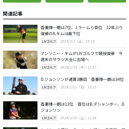
関連記事
香妻陣一朗は7位、J.ラームら首位 12年ぶり
復帰のA.キムは最下位
2024/3/2（土）10:23
LIVゴルフ
アンソニー・キムがLIVゴルフで競技復帰 今
週末のサウジ大会に出場へ
2024/2/29（木）12:07
LIVゴルフ
D.ジョンソンが通算3勝目 香妻陣一朗は34位
2024/2/11（日）13:13
LIVゴルフ
香妻陣一朗は12位 首位はB.デシャンボー、D.
ジョンソン
2024/2/10（土）12:16
LIVゴルフ