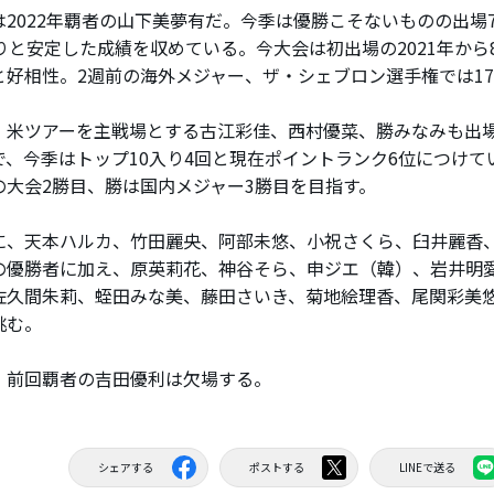
2022年覇者の山下美夢有だ。今季は優勝こそないものの出場
入りと安定した成績を収めている。今大会は初出場の2021年から
と好相性。2週前の海外メジャー、ザ・シェブロン選手権では1
米ツアーを主戦場とする古江彩佳、西村優菜、勝みなみも出
で、今季はトップ10入り4回と現在ポイントランク6位につけてい
の大会2勝目、勝は国内メジャー3勝目を目指す。
、天本ハルカ、竹田麗央、阿部未悠、小祝さくら、臼井麗香
の優勝者に加え、原英莉花、神谷そら、申ジエ（韓）、岩井明
佐久間朱莉、蛭田みな美、藤田さいき、菊地絵理香、尾関彩美
挑む。
前回覇者の吉田優利は欠場する。
シェアする
ポストする
LINEで送る