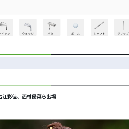
アイアン
ウェッジ
パター
ボール
シャフト
グリップ
古江彩佳、西村優菜ら出場