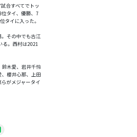
7試合すべてでトッ
8位タイ、優勝、7
7位タイに入った。
場。その中でも古江
る。西村は2021
、鈴木愛、岩井千怜
愛、櫻井心那、上田
悠らがメジャータイ