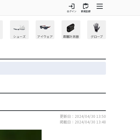
login
inventory
ログイン
新規登録
シューズ
アイウェア
距離計測器
グローブ
更新日：2024/04/30 13:50
掲載日：2024/04/30 13:48