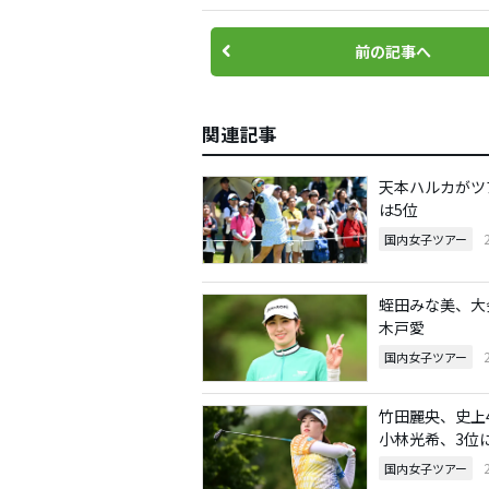
前の記事へ
関連記事
天本ハルカがツ
は5位
国内女子ツアー
蛭田みな美、大
木戸愛
国内女子ツアー
竹田麗央、史上
小林光希、3位
国内女子ツアー