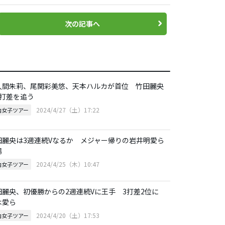
次の記事へ
久間朱莉、尾関彩美悠、天本ハルカが首位 竹田麗央
4打差を追う
2024/4/27（土）17:22
内女子ツアー
田麗央は3週連続Vなるか メジャー帰りの岩井明愛ら
場
2024/4/25（木）10:47
内女子ツアー
田麗央、初優勝からの2週連続Vに王手 3打差2位に
木愛ら
2024/4/20（土）17:53
内女子ツアー