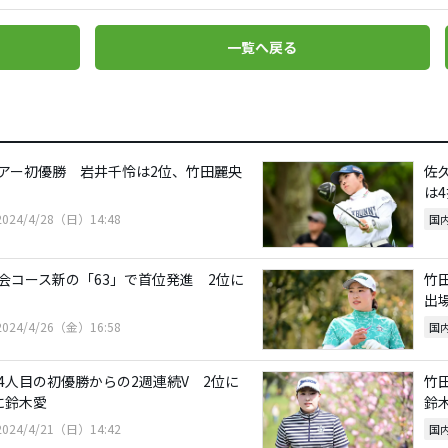
一覧へ戻る
アー初優勝 岩井千怜は2位、竹田麗央
佐
は
2024/4/28（日）14:48
国
会コース新の「63」で首位発進 2位に
竹
出
2024/4/26（金）16:58
国
4人目の初優勝からの2週連続V 2位に
竹
に鈴木愛
鈴
2024/4/21（日）14:42
国