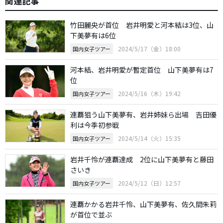
関連記事
竹田麗央が首位 岩井明愛と河本結は3位、山
下美夢有は6位
2024/5/17（金）18:00
国内女子ツアー
河本結、岩井明愛が暫定首位 山下美夢有は7
位
2024/5/16（木）19:42
国内女子ツアー
連覇狙う山下美夢有、岩井姉妹ら出場 吉田優
利は今季初参戦
2024/5/14（火）15:35
国内女子ツアー
岩井千怜が連覇達成 2位に山下美夢有と藤田
さいき
2024/5/12（日）12:57
国内女子ツアー
連覇かかる岩井千怜、山下美夢有、佐久間朱莉
が首位で並ぶ