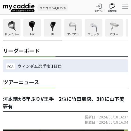
login
inventory
54,025
クチコミ
件
ログイン
新規登録
ドライバー
FW
UT
アイアン
ウェッジ
パター
リーダーボード
ウィンダム選手権 1日目
PGA
ツアーニュース
河本結が5年ぶりV王手 2位に竹田麗央、3位に山下美
夢有
更新日：2024/05/18 16:37
掲載日：2024/05/18 16:34