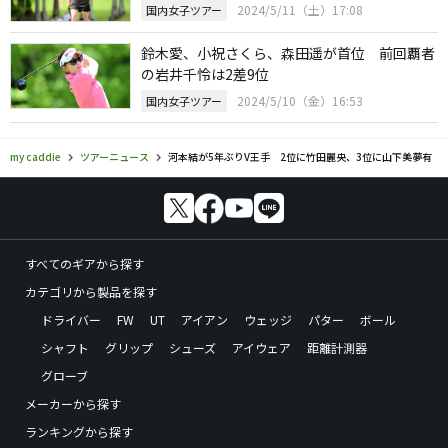
2024/5/11（土）17:08
国内女子ツアー
鈴木愛、小祝さくら、森田遥が首位 前回覇者
の岩井千怜は2差9位
2024/5/10（金）16:53
国内女子ツアー
my caddie
ツアーニュース
河本結が5年ぶりV王手 2位に竹田麗央、3位に山下美夢有
すべてのギアから探す
カテゴリから製品を探す
ドライバー
FW
UT
アイアン
ウェッジ
パター
ボール
シャフト
グリップ
シューズ
アイウェア
距離計測器
グローブ
メーカーから探す
ランキングから探す