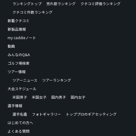
ランキングトップ
売れ筋ランキング
クチコミ評価ランキング
クチコミ件数ランキング
新着クチコミ
新製品情報
my caddieノート
動画
みんなのQ&A
ゴルフ場検索
ツアー情報
ツアーニュース
ツアーランキング
大会スケジュール
米国男子
米国女子
国内男子
国内女子
選手情報
選手名鑑
フォトギャラリー
トッププロのギアセッティング
はじめての方へ
よくある質問