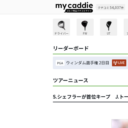
54,037
クチコミ
件
ドライバー
FW
UT
リーダーボード
ウィンダム選手権 2日目
LIVE
PGA
ツアーニュース
S.シェフラーが首位キープ J.