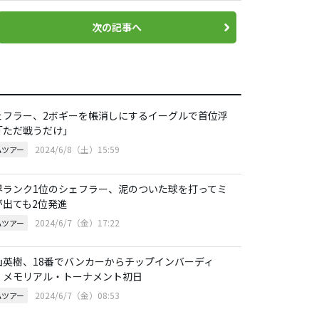
次の記事へ
ェフラー、2ボギーを帳消しにするイーグルで首位浮
「ただ戦うだけ」
2024/6/8（土）15:59
Aツアー
界ランク1位のシェフラー、泥のついた球を打ってミ
が出ても2位発進
2024/6/7（金）17:22
Aツアー
山英樹、18番でバンカーからチップインバーディ
・メモリアル・トーナメント初日
2024/6/7（金）08:53
Aツアー