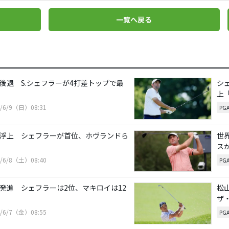
一覧へ戻る
位後退 S.シェフラーが4打差トップで最
シ
上
4/6/9（日）08:31
PG
位浮上 シェフラーが首位、ホヴランドら
世
ス
4/6/8（土）08:40
PG
位発進 シェフラーは2位、マキロイは12
松
ザ
4/6/7（金）08:55
PG