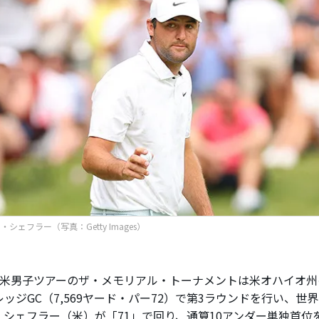
シェフラー（写真：Getty Images）
米男子ツアーのザ・メモリアル・トーナメントは米オハイオ州
ッジGC（7,569ヤード・パー72）で第3ラウンドを行い、世
・シェフラー（米）が「71」で回り、通算10アンダー単独首位