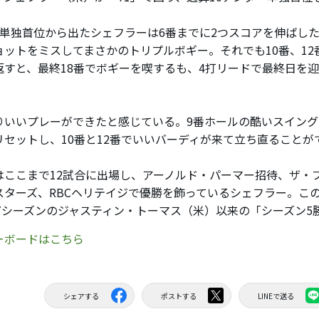
単独首位から出たシェフラーは6番までに2つスコアを伸ばした
ョットをミスしてまさかのトリプルボギー。それでも10番、12
返すと、最終18番でボギーを喫するも、4打リードで最終日を
りいいプレーができたと感じている。9番ホールの酷いスイン
リセットし、10番と12番でいいバーディが来て立ち直ることが
ここまで12試合に出場し、アーノルド・パーマー招待、ザ・
スターズ、RBCヘリテイジで優勝を飾っているシェフラー。こ
-17シーズンのジャスティン・トーマス（米）以来の「シーズン
ーボードはこちら
シェアする
ポストする
LINEで送る