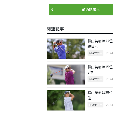
前の記事へ
関連記事
松山英樹は22
終日へ
202
PGAツアー
松山英樹は15
2位
202
PGAツアー
松山英樹は35
位
202
PGAツアー