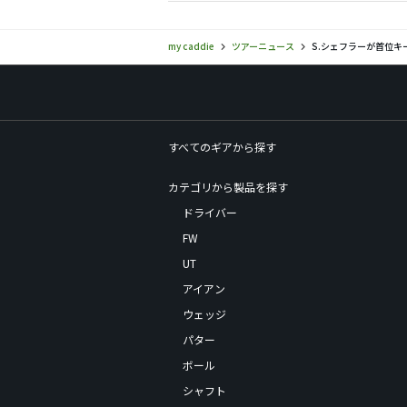
my caddie
ツアーニュース
S.シェフラーが首位キ
すべてのギアから探す
カテゴリから製品を探す
ドライバー
FW
UT
アイアン
ウェッジ
パター
ボール
シャフト