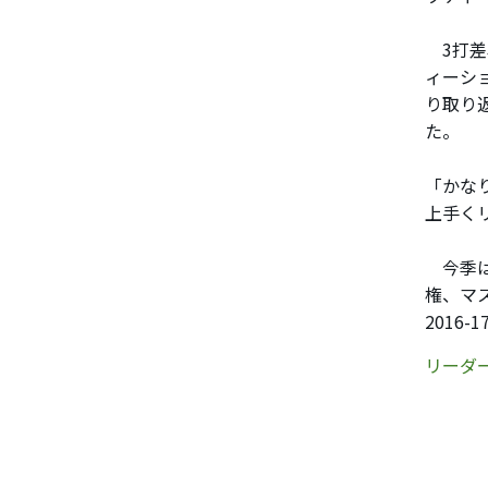
3打差
ィーシ
り取り
た。
「かな
上手く
今季は
権、マ
2016
リーダ