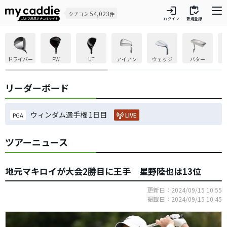
login
inventory
54,023
クチコミ
件
ログイン
新規登録
ドライバー
FW
UT
アイアン
ウェッジ
パター
リーダーボード
ウィンダム選手権 1日目
LIVE
PGA
ツアーニュース
地元マキロイが大会2勝目に王手 星野陸也は13位
更新日：2024/09/15 10:55
掲載日：2024/09/15 10:45