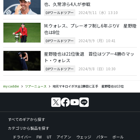
也、久常涼ら4人が参戦
2024/9/11（水）13:10
DPワールドツアー
M.ウォレス、プレーオフ制し6年ぶりV 星野陸
也は8位
2024/9/9（月）10:41
DPワールドツアー
星野陸也は21位後退 首位はツアー4勝のマッ
ト・ウォレス
2024/9/8（日）10:30
DPワールドツアー
my caddie
ツアーニュース
地元マキロイが大会2勝目に王手 星野陸也は13位
すべてのギアから探す
カテゴリから製品を探す
ドライバー
FW
UT
アイアン
ウェッジ
パター
ボール