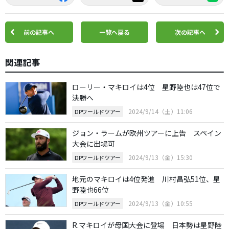
前の記事へ
一覧へ戻る
次の記事へ
関連記事
ローリー・マキロイは4位 星野陸也は47位で
決勝へ
2024/9/14（土）11:06
DPワールドツアー
ジョン・ラームが欧州ツアーに上告 スペイン
大会に出場可
2024/9/13（金）15:30
DPワールドツアー
地元のマキロイは4位発進 川村昌弘51位、星
野陸也66位
2024/9/13（金）10:55
DPワールドツアー
R.マキロイが母国大会に登場 日本勢は星野陸