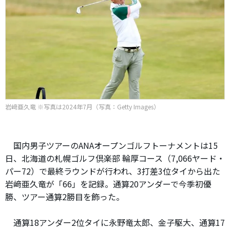
岩﨑亜久竜 ※写真は2024年7月（写真：Getty Images）
国内男子ツアーのANAオープンゴルフトーナメントは15
日、北海道の札幌ゴルフ倶楽部 輪厚コース（7,066ヤード・
パー72）で最終ラウンドが行われ、3打差3位タイから出た
岩﨑亜久竜が「66」を記録。通算20アンダーで今季初優
勝、ツアー通算2勝目を飾った。
通算18アンダー2位タイに永野竜太郎、金子駆大、通算17