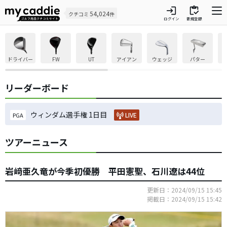
login
inventory
54,024
クチコミ
件
ログイン
新規登録
ドライバー
FW
UT
アイアン
ウェッジ
パター
リーダーボード
ウィンダム選手権 1日目
LIVE
PGA
ツアーニュース
岩﨑亜久竜が今季初優勝 平田憲聖、石川遼は44位
更新日：2024/09/15 15:45
掲載日：2024/09/15 15:42