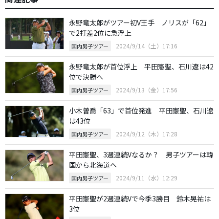
永野竜太郎がツアー初V王手 ノリスが「62」
で2打差2位に急浮上
2024/9/14（土）17:16
国内男子ツアー
永野竜太郎が首位浮上 平田憲聖、石川遼は42
位で決勝へ
2024/9/13（金）17:56
国内男子ツアー
小木曽喬「63」で首位発進 平田憲聖、石川遼
は43位
2024/9/12（木）17:28
国内男子ツアー
平田憲聖、3週連続Vなるか？ 男子ツアーは韓
国から北海道へ
2024/9/11（水）12:29
国内男子ツアー
平田憲聖が2週連続Vで今季3勝目 鈴木晃祐は
3位