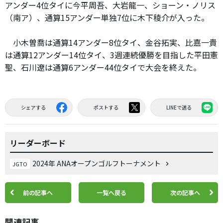
アンダー4位タイに今平周吾、大岩龍一、ショーン・ノリス
（南ア）、通算15アンダー単独7位に木下稜介が入った。
小木曽喬は通算14アンダー8位タイ、金谷拓実、比嘉一貴
は通算12アンダー14位タイ、3週連続優勝を目指した平田憲
聖、石川遼は通算6アンダー44位タイで大会を終えた。
シェアする
ポストする
LINEで送る
リーダーボード
2024年 ANAオープンゴルフトーナメント
JGTO
前の記事へ
一覧へ戻る
次の記事へ
関連記事