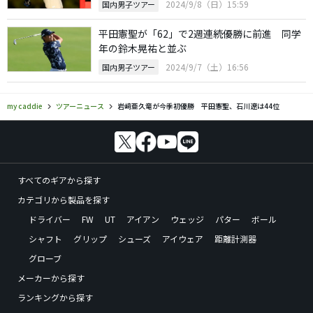
2024/9/8（日）15:59
国内男子ツアー
平田憲聖が「62」で2週連続優勝に前進 同学
年の鈴木晃祐と並ぶ
2024/9/7（土）16:56
国内男子ツアー
my caddie
ツアーニュース
岩﨑亜久竜が今季初優勝 平田憲聖、石川遼は44位
すべてのギアから探す
カテゴリから製品を探す
ドライバー
FW
UT
アイアン
ウェッジ
パター
ボール
シャフト
グリップ
シューズ
アイウェア
距離計測器
グローブ
メーカーから探す
ランキングから探す