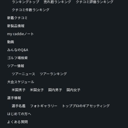
ランキングトップ
売れ筋ランキング
クチコミ評価ランキング
クチコミ件数ランキング
新着クチコミ
新製品情報
my caddieノート
動画
みんなのQ&A
ゴルフ場検索
ツアー情報
ツアーニュース
ツアーランキング
大会スケジュール
米国男子
米国女子
国内男子
国内女子
選手情報
選手名鑑
フォトギャラリー
トッププロのギアセッティング
はじめての方へ
よくある質問