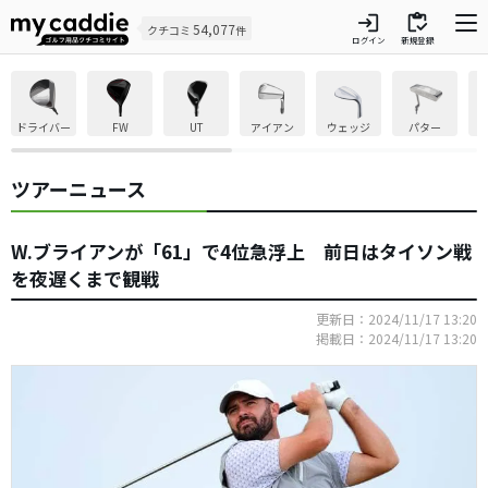
login
inventory
54,077
クチコミ
件
ログイン
新規登録
ドライバー
FW
UT
アイアン
ウェッジ
パター
ツアーニュース
W.ブライアンが「61」で4位急浮上 前日はタイソン戦
を夜遅くまで観戦
更新日：2024/11/17 13:20
掲載日：2024/11/17 13:20