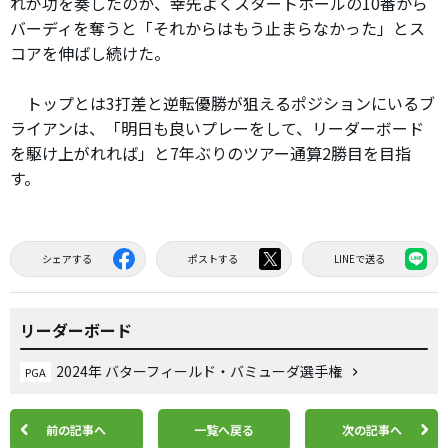
れが功を奏したのか、幸先よくスタートホールの10番から
バーディを奪うと「それからはもう止まらなかった」とス
コアを伸ばし続けた。
トップとは3打差と逆転優勝が狙えるポジションにいるブ
ライアンは、「明日も良いプレーをして、リーダーボード
を駆け上がれれば」と7年ぶりのツアー通算2勝目を目指
す。
シェアする
ポストする
LINEで送る
リーダーボード
2024年 バターフィールド・バミューダ選手権
PGA
前の記事へ
一覧へ戻る
次の記事へ