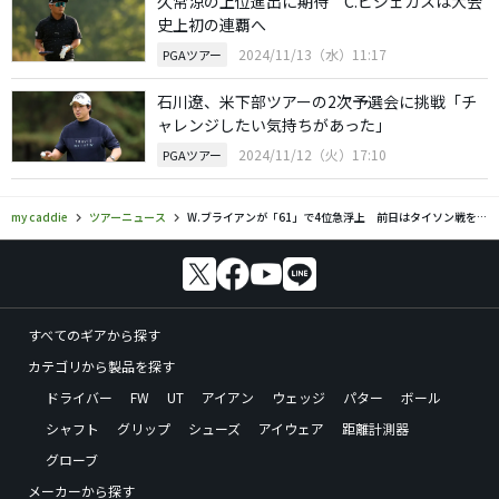
久常涼の上位進出に期待 C.ビジェガスは大会
史上初の連覇へ
2024/11/13（水）11:17
PGAツアー
石川遼、米下部ツアーの2次予選会に挑戦「チ
ャレンジしたい気持ちがあった」
2024/11/12（火）17:10
PGAツアー
my caddie
ツアーニュース
W.ブライアンが「61」で4位急浮上 前日はタイソン戦を夜遅くまで観戦
すべてのギアから探す
カテゴリから製品を探す
ドライバー
FW
UT
アイアン
ウェッジ
パター
ボール
シャフト
グリップ
シューズ
アイウェア
距離計測器
グローブ
メーカーから探す