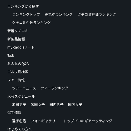
ランキングから探す
ランキングトップ
売れ筋ランキング
クチコミ評価ランキング
クチコミ件数ランキング
新着クチコミ
新製品情報
my caddieノート
動画
みんなのQ&A
ゴルフ場検索
ツアー情報
ツアーニュース
ツアーランキング
大会スケジュール
米国男子
米国女子
国内男子
国内女子
選手情報
選手名鑑
フォトギャラリー
トッププロのギアセッティング
はじめての方へ