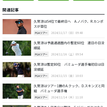
関連記事
久常涼は54位で最終日へ A.ノバク、R.カンポ
スが首位
2024/11/17（日）09:48
PGAツアー
久常涼は予選通過圏内の暫定60位 連日の日没
順延
2024/11/16（土）09:54
PGAツアー
久常涼は暫定80位 バミューダ選手権初日は日
没順延
2024/11/15（金）10:03
PGAツアー
久常涼はツアー1勝のA.クック、D.スキンズと同
組 バミューダ選手権
2024/11/14（木）11:10
PGAツアー