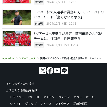
2024/12/7（土）12:15
対抗戦
ライダー杯で米選手に賞金40万ドル？ パトリ
ック・リード「良くないと思う」
2024/12/1（日）12:31
対抗戦
3ツアーズ出場選手が決定 前回優勝のJLPGA
チームは古江彩佳、竹田麗央ら
2024/11/19（火）15:34
対抗戦
my caddie
ツアーニュース
英国＆アイルランドが欧州大陸を2点リード チーム・カップ初日
すべてのギアから探す
カテゴリから製品を探す
ドライバー
FW
UT
アイアン
ウェッジ
パター
ボール
シャフト
グリップ
シューズ
アイウェア
距離計測器