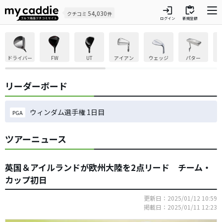
login
inventory
54,030
クチコミ
件
ログイン
新規登録
ドライバー
FW
UT
アイアン
ウェッジ
パター
リーダーボード
ウィンダム選手権 1日目
PGA
ツアーニュース
英国＆アイルランドが欧州大陸を2点リード チーム・
カップ初日
更新日：2025/01/12 10:59
掲載日：2025/01/11 12:23