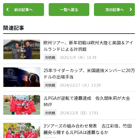
前の記事へ
一覧へ戻る
次の記事へ
関連記事
欧州ツアー、新年初戦は欧州大陸と英国＆アイ
ルランドによる対抗戦
2025/1/9（木）16:39
対抗戦
25年ライダーカップ、米国選抜メンバーに20万
ドルの出場手当
2024/12/17（火）13:29
対抗戦
JLPGAが逆転で連覇達成 佐久間朱莉が大会
MVP
2024/12/8（日）17:01
対抗戦
3ツアーズの組み合わせ発表 古江彩佳、竹田
麗央ら擁するJLPGAは連覇なるか