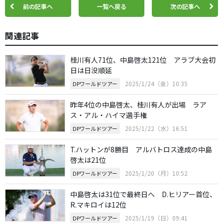
前の記事へ
一覧へ戻る
次の記事へ
関連記事
桂川有人71位、中島啓太121位 アラブ大会初
日は日没順延
2025/1/24（金）10:35
DPワールドツアー
昨年4位の中島啓太、桂川有人が出場 ラア
ス・アル・ハイマ選手権
2025/1/22（水）16:51
DPワールドツアー
T.ハットンが8勝目 アルバトロス達成の中島
啓太は21位
2025/1/20（月）10:52
DPワールドツアー
中島啓太は31位で最終日へ D.ヒリアー首位、
R.マキロイは12位
2025/1/19（日）09:41
DPワールドツアー