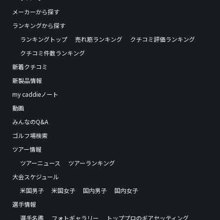
メーカーから探す
ランキングから探す
ランキングトップ
売れ筋ランキング
クチコミ評価ランキング
クチコミ件数ランキング
新着クチコミ
新製品情報
my caddieノート
動画
みんなのQ&A
ゴルフ場検索
ツアー情報
ツアーニュース
ツアーランキング
大会スケジュール
米国男子
米国女子
国内男子
国内女子
選手情報
選手名鑑
フォトギャラリー
トッププロのギアセッティング