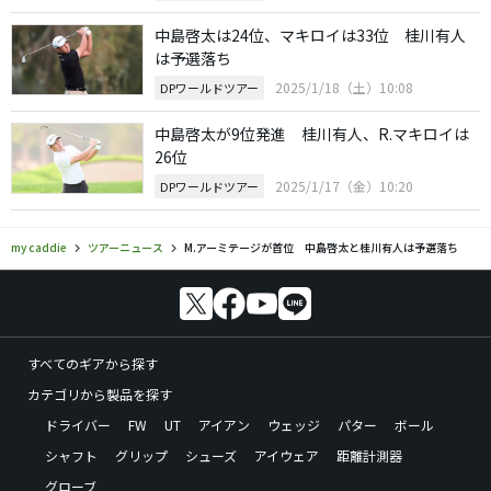
中島啓太は24位、マキロイは33位 桂川有人
は予選落ち
2025/1/18（土）10:08
DPワールドツアー
中島啓太が9位発進 桂川有人、R.マキロイは
26位
2025/1/17（金）10:20
DPワールドツアー
my caddie
ツアーニュース
M.アーミテージが首位 中島啓太と桂川有人は予選落ち
すべてのギアから探す
カテゴリから製品を探す
ドライバー
FW
UT
アイアン
ウェッジ
パター
ボール
シャフト
グリップ
シューズ
アイウェア
距離計測器
グローブ