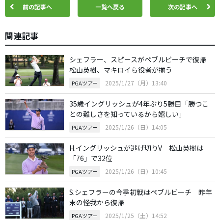
前の記事へ
一覧へ戻る
次の記事へ
関連記事
シェフラー、スピースがペブルビーチで復帰
松山英樹、マキロイら役者が揃う
2025/1/27（月）13:40
PGAツアー
35歳イングリッシュが4年ぶり5勝目「勝つこ
との難しさを知っているから嬉しい」
2025/1/26（日）14:05
PGAツアー
H.イングリッシュが逃げ切りV 松山英樹は
「76」で32位
2025/1/26（日）10:45
PGAツアー
S.シェフラーの今季初戦はペブルビーチ 昨年
末の怪我から復帰
2025/1/25（土）14:52
PGAツアー