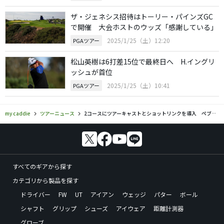
ザ・ジェネシス招待はトーリー・パインズGC
で開催 大会ホストのウッズ「感謝している」
2025/1/25（土）12:20
PGAツアー
松山英樹は6打差15位で最終日へ H.イングリ
ッシュが首位
2025/1/25（土）10:41
PGAツアー
my caddie
ツアーニュース
2コースにツアーキャストとショットリンクを導入 ペブルビーチ・プロアマ
すべてのギアから探す
カテゴリから製品を探す
ドライバー
FW
UT
アイアン
ウェッジ
パター
ボール
シャフト
グリップ
シューズ
アイウェア
距離計測器
グローブ