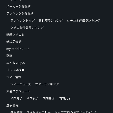
メーカーから探す
ランキングから探す
ランキングトップ
売れ筋ランキング
クチコミ評価ランキング
クチコミ件数ランキング
新着クチコミ
新製品情報
my caddieノート
動画
みんなのQ&A
ゴルフ場検索
ツアー情報
ツアーニュース
ツアーランキング
大会スケジュール
米国男子
米国女子
国内男子
国内女子
選手情報
選手名鑑
フォトギャラリー
トッププロのギアセッティング