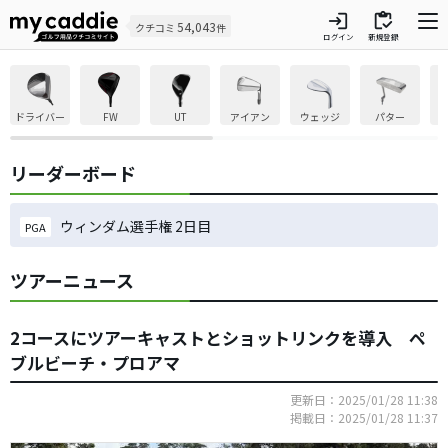
login
inventory
54,043
クチコミ
件
ログイン
新規登録
ドライバー
FW
UT
アイアン
ウェッジ
パター
リーダーボード
ウィンダム選手権 2日目
PGA
ツアーニュース
2コースにツアーキャストとショットリンクを導入 ペ
ブルビーチ・プロアマ
更新日：2025/01/28 11:38
掲載日：2025/01/28 11:37