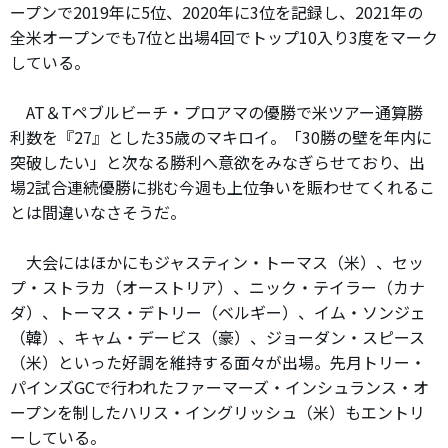
ープンで2019年に5位、2020年に3位を記録し、2021年の
全米オープンでも7位と出場4回でトップ10入り3度をマーク
している。
AT＆Tペブルビーチ・プロアマの優勝で米ツアー通算勝
利数を『27』とした35歳のマキロイ。「30勝の壁を年内に
突破したい」と次なる勝利へ意欲をみなぎらせており、出
場2試合連続優勝に挑む今週も上位争いを賑わせてくれるこ
とは間違いなさそうだ。
大会にはほかにもジャスティン・トーマス（米）、セッ
プ・ストラカ（オーストリア）、ニック・テイラー（カナ
ダ）、トーマス・デトリー（ベルギー）、イム・ソンジェ
（韓）、キャム・デービス（豪）、ジョーダン・スピース
（米）といった好調を維持する面々が出場。先月トリー・
パインズGCで行われたファーマーズ・インシュランス・オ
ープンを制したハリス・イングリッシュ（米）もエントリ
ーしている。