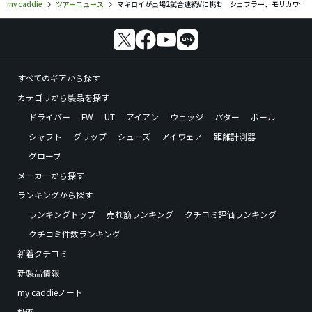
my caddie
ツアーニュース
マキロイが出場2試合連続Vに挑む シェフラー、モリカワ、昨年覇者の松山英樹も参戦
すべてのギアから探す
カテゴリから製品を探す
ドライバー
FW
UT
アイアン
ウェッジ
パター
ボール
シャフト
グリップ
シューズ
アイウェア
距離計測器
グローブ
メーカーから探す
ランキングから探す
ランキングトップ
売れ筋ランキング
クチコミ評価ランキング
クチコミ件数ランキング
新着クチコミ
新製品情報
my caddieノート
動画