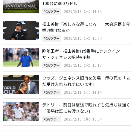
100台に800万ドル
2025/2/13（木）11:35
PGAツアー
松山英樹「楽しみな週になる」 大会連覇＆今
季2勝目なるか
2025/2/12（水）12:54
PGAツアー
昨年王者・松山英樹は9番手にランクイン
ザ・ジェネシス招待V予想
2025/2/12（水）10:17
PGAツアー
ウッズ、ジェネシス招待を欠場 母の死を「ま
だ受け入れられずにいます」
2025/2/11（火）11:14
PGAツアー
デトリー、前日は緊張で眠れずも気持ちは強く
「優勝は誰にも渡さない」
2025/2/10（月）16:34
PGAツアー