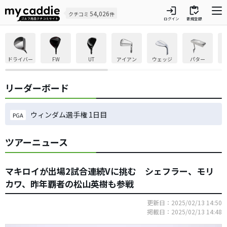
login
inventory
54,026
クチコミ
件
ログイン
新規登録
ドライバー
FW
UT
アイアン
ウェッジ
パター
リーダーボード
ウィンダム選手権 1日目
PGA
ツアーニュース
マキロイが出場2試合連続Vに挑む シェフラー、モリ
カワ、昨年覇者の松山英樹も参戦
更新日：2025/02/13 14:50
掲載日：2025/02/13 14:48