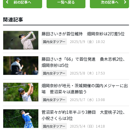
前の記事へ
一覧へ戻る
次の記事へ
関連記事
藤田さいきが首位維持 畑岡奈紗は2打差5位
2025/5/9（金）18:32
国内女子ツアー
藤田さいき「66」で首位発進 桑木志帆2位、
畑岡奈紗は5位
2025/5/8（木）17:53
国内女子ツアー
畑岡奈紗が地元・茨城開催の国内メジャーに出
場 菅沼菜々は連勝狙う
2025/5/7（水）13:08
国内女子ツアー
菅沼菜々が約1年半ぶり3勝目 大里桃子2位、
小祝さくらは3位
2025/5/4（日）14:18
国内女子ツアー