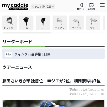
login
inventory
54,026
クチコミ
件
ログイン
新規登録
ドライバー
FW
UT
アイアン
ウェッジ
パター
リーダーボード
ウィンダム選手権 1日目
PGA
ツアーニュース
藤田さいきが単独首位 申ジエが2位、畑岡奈紗は7位
更新日：2025/05/10 17:01
掲載日：2025/05/10 17:00