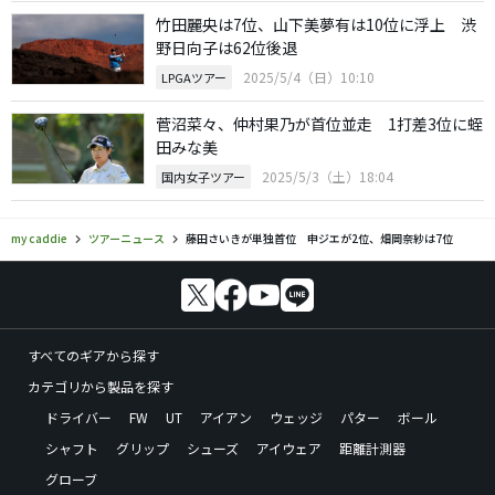
竹田麗央は7位、山下美夢有は10位に浮上 渋
野日向子は62位後退
2025/5/4（日）10:10
LPGAツアー
菅沼菜々、仲村果乃が首位並走 1打差3位に蛭
田みな美
2025/5/3（土）18:04
国内女子ツアー
my caddie
ツアーニュース
藤田さいきが単独首位 申ジエが2位、畑岡奈紗は7位
すべてのギアから探す
カテゴリから製品を探す
ドライバー
FW
UT
アイアン
ウェッジ
パター
ボール
シャフト
グリップ
シューズ
アイウェア
距離計測器
グローブ