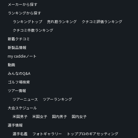
メーカーから探す
ランキングから探す
ランキングトップ
売れ筋ランキング
クチコミ評価ランキング
クチコミ件数ランキング
新着クチコミ
新製品情報
my caddieノート
動画
みんなのQ&A
ゴルフ場検索
ツアー情報
ツアーニュース
ツアーランキング
大会スケジュール
米国男子
米国女子
国内男子
国内女子
選手情報
選手名鑑
フォトギャラリー
トッププロのギアセッティング