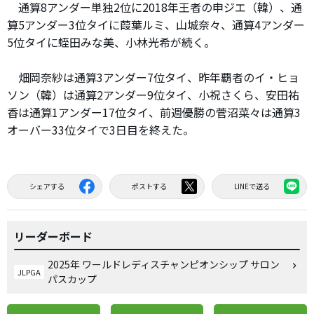
通算8アンダー単独2位に2018年王者の申ジエ（韓）、通
算5アンダー3位タイに葭葉ルミ、山城奈々、通算4アンダー
5位タイに蛭田みな美、小林光希が続く。
畑岡奈紗は通算3アンダー7位タイ、昨年覇者のイ・ヒョ
ソン（韓）は通算2アンダー9位タイ、小祝さくら、安田祐
香は通算1アンダー17位タイ、前週優勝の菅沼菜々は通算3
オーバー33位タイで3日目を終えた。
シェアする
ポストする
LINEで送る
リーダーボード
2025年 ワールドレディスチャンピオンシップ サロン
JLPGA
パスカップ