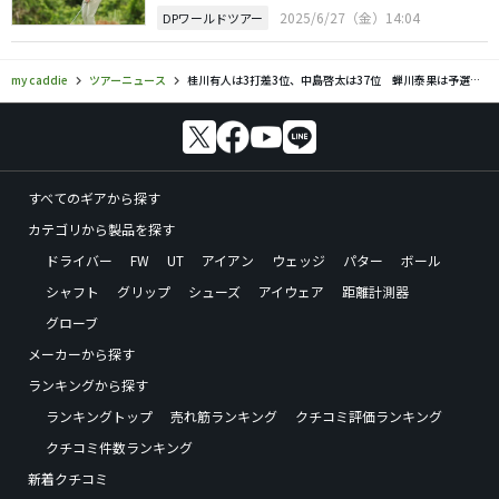
2025/6/27（金）14:04
DPワールドツアー
my caddie
ツアーニュース
桂川有人は3打差3位、中島啓太は37位 蝉川泰果は予選落ち
すべてのギアから探す
カテゴリから製品を探す
ドライバー
FW
UT
アイアン
ウェッジ
パター
ボール
シャフト
グリップ
シューズ
アイウェア
距離計測器
グローブ
メーカーから探す
ランキングから探す
ランキングトップ
売れ筋ランキング
クチコミ評価ランキング
クチコミ件数ランキング
新着クチコミ