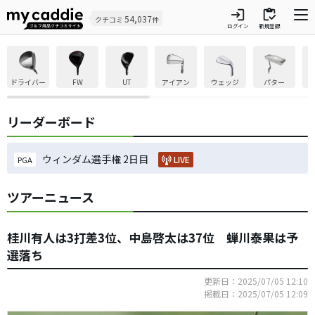
login
inventory
54,037
クチコミ
件
ログイン
新規登録
ドライバー
FW
UT
アイアン
ウェッジ
パター
リーダーボード
ウィンダム選手権 2日目
LIVE
PGA
ツアーニュース
桂川有人は3打差3位、中島啓太は37位 蝉川泰果は予
選落ち
更新日：2025/07/05 12:10
掲載日：2025/07/05 12:09