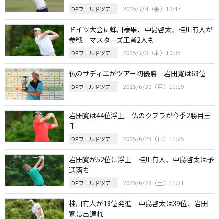
2025/7/4（金）12:47
DPワールドツアー
ドイツ大会に蝉川泰果、中島啓太、桂川有人が
参戦 マスターズ王者2人も
2025/7/3（木）10:35
DPワールドツアー
仏のサディエがツアー初優勝 岩田寛は69位
2025/6/30（月）13:19
DPワールドツアー
岩田寛は44位浮上 仏のクブラが今季2勝目王
手
2025/6/29（日）12:25
DPワールドツアー
岩田寛が52位に浮上 桂川有人、中島啓太は予
選落ち
2025/6/28（土）13:21
DPワールドツアー
桂川有人が18位発進 中島啓太は39位、岩田
寛は出遅れ