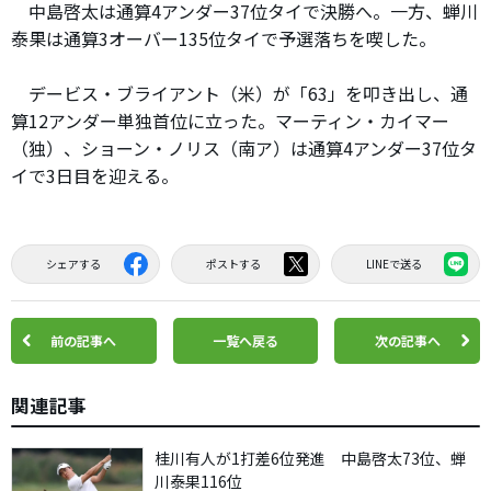
中島啓太は通算4アンダー37位タイで決勝へ。一方、蝉川
泰果は通算3オーバー135位タイで予選落ちを喫した。
デービス・ブライアント（米）が「63」を叩き出し、通
算12アンダー単独首位に立った。マーティン・カイマー
（独）、ショーン・ノリス（南ア）は通算4アンダー37位タ
イで3日目を迎える。
シェアする
ポストする
LINEで送る
前の記事へ
一覧へ戻る
次の記事へ
関連記事
桂川有人が1打差6位発進 中島啓太73位、蝉
川泰果116位