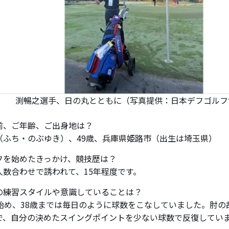
渕暢之選手、日の丸とともに（写真提供：日本デフゴルフ
前、ご年齢、ご出身地は？
（ふち・のぶゆき）、49歳、兵庫県姫路市（出生は埼玉県）
フを始めたきっかけ、競技歴は？
人数合わせで誘われて、15年程度です。
の練習スタイルや意識していることは？
で始め、38歳までは毎日のように球数をこなしていました。肘の
で、自分の決めたスイングポイントを少ない球数で反復してい