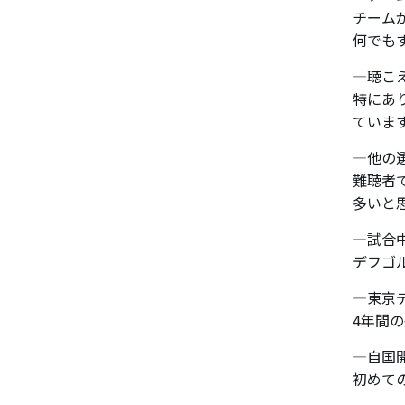
チーム
何でも
―聴こ
特にあ
ていま
―他の
難聴者
多いと
―試合
デフゴ
―東京
4年間
―自国
初めて