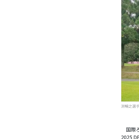
渕暢之選
国際ろう
2025