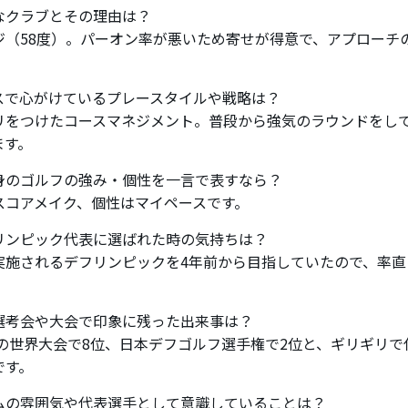
なクラブとその理由は？
ジ（58度）。パーオン率が悪いため寄せが得意で、アプローチ
スで心がけているプレースタイルや戦略は？
リをつけたコースマネジメント。普段から強気のラウンドをし
ます。
身のゴルフの強み・個性を一言で表すなら？
スコアメイク、個性はマイペースです。
リンピック代表に選ばれた時の気持ちは？
実施されるデフリンピックを4年前から目指していたので、率直
選考会や大会で印象に残った出来事は？
4年の世界大会で8位、日本デフゴルフ選手権で2位と、ギリギリ
です。
ムの雰囲気や代表選手として意識していることは？