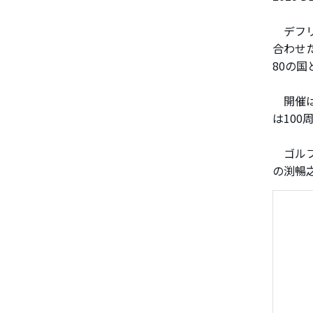
デフリ
合わせ
80の国
開催は
は10
ゴルフ
の渕暢