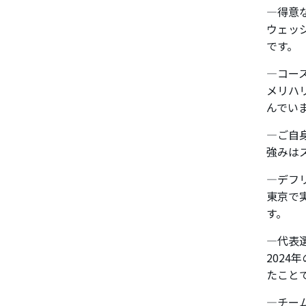
―得意
ウェッ
です。
―コー
メリハ
んでい
―ご自
強みは
―デフ
東京で
す。
―代表
202
たこと
―チー