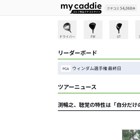
54,068
クチコミ
件
ドライバー
FW
UT
リーダーボード
ウィンダム選手権 最終日
PGA
ツアーニュース
渕暢之、聴覚の特性は「自分だけの