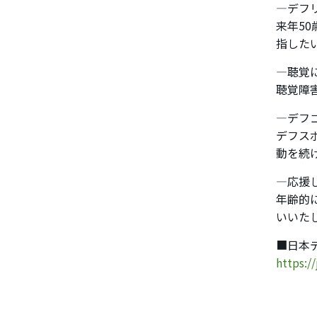
―デフ
来年5
指した
―聴覚
聴覚障
―デフ
デフス
動を続
―応援
年齢的
いいた
■日本
https://