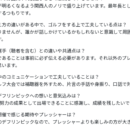
が明るくなるよう関西人のノリで盛り上げています。最年長と
するつもりです。
え方の違いがある中で、ゴルフをする上で工夫している点は？
りませんが、誰かが話しかけているかもしれないと意識して周
す。
選手（聴者を含む）との違いや共通点は？
であることは事前に必ず伝える必要があります。それ以外のプ
思います。
中のコミュニケーションで工夫していることは？
ルフ大会では補聴器を外すため、片言の手話や身振り、口話で
デフリンピックへの想いと意気込みは？
の努力の成果として出場できることに感謝し、成績を残したいで
開催で感じる期待やプレッシャーは？
のデフリンピックなので、プレッシャーよりも楽しみの方が大