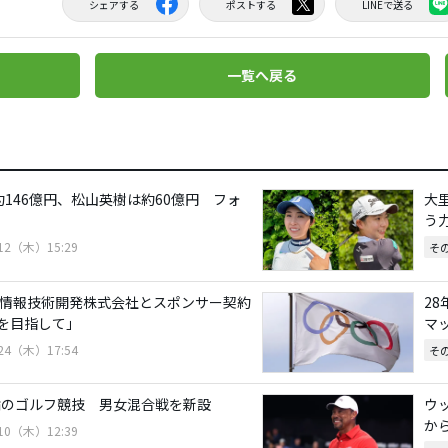
シェアする
ポストする
LINEで送る
一覧へ戻る
約146億円、松山英樹は約60億円 フォ
大
う
/12（木）15:29
そ
、情報技術開発株式会社とスポンサー契約
2
を目指して」
マ
/24（木）17:54
そ
五輪のゴルフ競技 男女混合戦を新設
ウ
か
/10（木）12:39