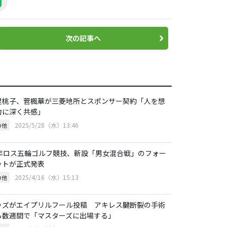
次の記事へ
里桃子、菅楓華が三菱地所とスポンサー契約「人を想
力に深く共感」
2025/5/28（水）13:46
の他
8年ロス五輪ゴルフ競技、新設「男女混合戦」のフォー
ットが正式発表
2025/4/16（水）15:13
の他
ッズがエイプリルフール投稿 アキレス腱断裂の手術
ら数週間で「マスターズに出場する」