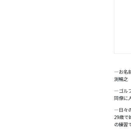
―お名
渕暢之
―ゴル
同僚に
―日々
29歳
の練習