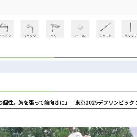
アイアン
ウェッジ
パター
ボール
シャフト
グリップ
個性。胸を張って前向きに」 東京2025デフリンピック 