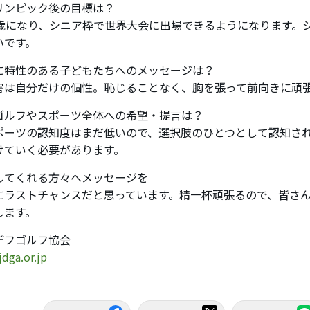
リンピック後の目標は？
0歳になり、シニア枠で世界大会に出場できるようになります。
いです。
に特性のある子どもたちへのメッセージは？
害は自分だけの個性。恥じることなく、胸を張って前向きに頑
ゴルフやスポーツ全体への希望・提言は？
ポーツの認知度はまだ低いので、選択肢のひとつとして認知され
けていく必要があります。
してくれる方々へメッセージを
にラストチャンスだと思っています。精一杯頑張るので、皆さ
します。
デフゴルフ協会
jdga.or.jp