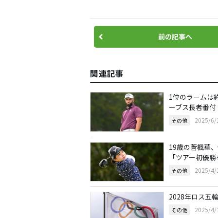
前の記事へ
関連記事
1位のラームは
ーブス長者番付
2025/6
その他
19歳の菅楓華
「ツアー初優勝
2025/4
その他
2028年ロス
2025/4
その他